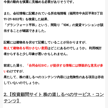
今後の動向を慎重に見極める必要がありそうです。
また、会社情報に記載されている所在地情報（福岡市中央区平和3丁目
11-21-602号）を検索した結果、
「グランフォート平和」という、間取り「1DK」の賃貸マンションが該
当することが確認できました。
記載には建物名を伏せて記載していることが分かりますが、
敢えて建物名を明かさない意図
はどこにあるのでしょうか。 利用検討
者からすると少し印象が悪いかもしれません。
前述した通り、
「
合同会社SIC
」が提供する情報には懐疑的な意見が多
い
わけですが、
果たして、
株の道しるべ
のコンテンツ内容には危険性のある項目は存在
していないのでしょうか。
2.【
投資顧問サイト
株の道しるべ
のサービス・コン
テンツ】