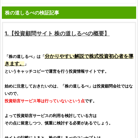
株の道しるべの検証記事
1.【
投資顧問サイト
株の道しるべ
の概要】
分かりやすい解説で
株式投資初心者
を導
「
株の道しるべ
」は「
きます。
」
というキャッチコピーで運営を行う
投資情報サイト
です。
始めに注意しておきたいのは、「
株の道しるべ
」は
投資顧問会社
ではな
いので、
投資助言サービス
等は行っていないという点
です。
よって
投資助言サービス
の利用を検討している方は
その点に留意しつつ、慎重に検討する必要があるでしょう。
サイトの記載によると、
株の道しるべ
のコンセプトは