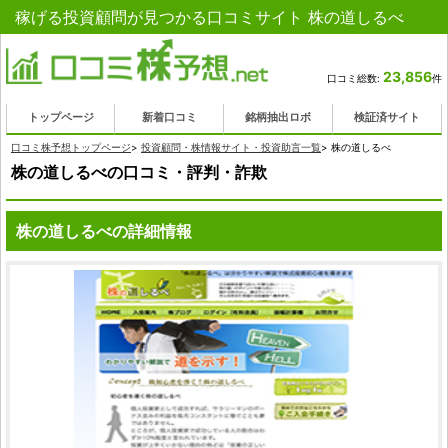
稼げる投資顧問が見つかる口コミサイト 株の道しるべ
23,856
口コミ総数:
件
トップページ
新着口コミ
銘柄抽出ロボ
検証済サイト
口コミ株予想トップページ
>
投資顧問・株情報サイト・投資助言一覧
>
株の道しるべ
株の道しるべの口コミ・評判・詐欺
株の道しるべの詳細情報