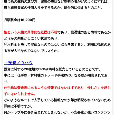
勝つ為の
銘柄
の選び方、兜町の噂話など
株初心者
がどのようにすれば、
勝ち組
投資家
の仲間入りをできるのか、総合的に伝えるとのこと。
月額料金は16,200円
姫という人物の具体的な経歴は不明
であり、信憑性のある情報であるか
どうかの判断がしにくい状況であり、
利用料金も決して安価なものではない点も考慮すると、利用に抵抗のあ
る方が大半なのではないでしょうか。
・
投資
ノウハウ
投資
に関する20種類のDVDや商材を販売しているとのことです。
中には「
仕手株
・材料
株
の
トレード
手法DVD」なる物が用意されてお
り、
仕手株
は普通表に出るような情報ではないはずであり「怪しさ」を感じ
ずにはいられません。
どのようなルートで入手している情報なのか等は明記されていないため
詳細は不明ですが、
何かトラブルに巻き込まれてしまわないか、不安要素が強いコンテンツ