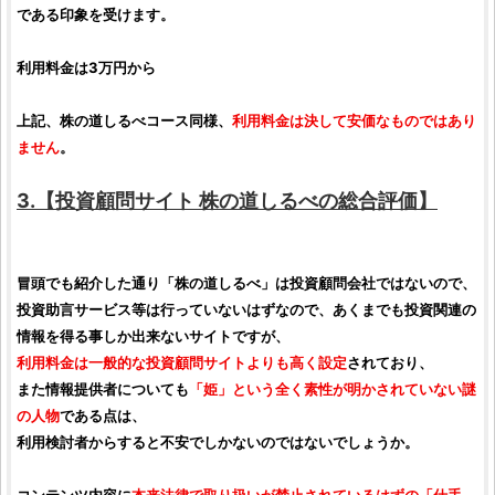
である印象を受けます。
利用料金は3万円から
上記、
株の道しるべ
コース同様、
利用料金は決して安価なものではあり
ません
。
3.【
投資顧問サイト
株の道しるべ
の総合
評価
】
冒頭でも紹介した通り「
株の道しるべ
」は
投資顧問会社
ではないので、
投資助言サービス
等は行っていないはずなので、あくまでも
投資関連
の
情報を得る事しか出来ないサイトですが、
利用料金は一般的な
投資顧問サイト
よりも高く設定
されており、
また情報提供者についても
「姫」という全く素性が明かされていない謎
の人物
である点は、
利用検討者からすると不安でしかないのではないでしょうか。