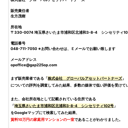
販売責任者
生方茂樹
所在地
〒330-0074 埼玉県さいたま市浦和区北浦和3-8-4 シンセリティ10
電話番号
048-711-7050
※お問い合わせは、Ｅメールでお願い致します
メールアドレス
opoffice@gap225op.com
まず販売業者である「
株式会社 グローバルアセットパートナーズ
」
についての
評判
を
調査
してみた結果、多数の媒体で低い
評価
を受けて
また、会社所在地として記載されている住所である
「
埼玉県さいたま市浦和区北浦和3-8-4 シンセリティ102号
」
をGoogleマップにて検索してみた結果、
賃料10万円の家庭用マンションの一室
であることがわかりました。