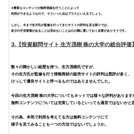
※豊富なコンテンツが無料登録を行うことによって
利用ができるようなので、そういった点はプラスといえるでしょう。
しかし、今まで生方氏が監修を行ってきたサイトの
評判
を見る限りでは、
多少の不安要素があることは否めないことは心の隅に置いておく必要がありそうです。
3.【
投資顧問サイト
生方茂樹 株の大学
の総合
評価
数々の輝かしい経歴を持つ、
生方茂樹
氏ですが、
その生方氏が監修を行う情報商材の販売サイトの
評判
は
悪評
が多く、
けっして
優良サイト
と呼べるものではありませんでした。
今回の
生方茂樹 株の大学
についてもネットでは様々な
評判
があります
無料コンテンツについては充実しているといっても過言ではないかと
その為、本気で利用を考えてる方は無料コンテンツにて
様子を見てみることも一つの方法ではないでしょうか。