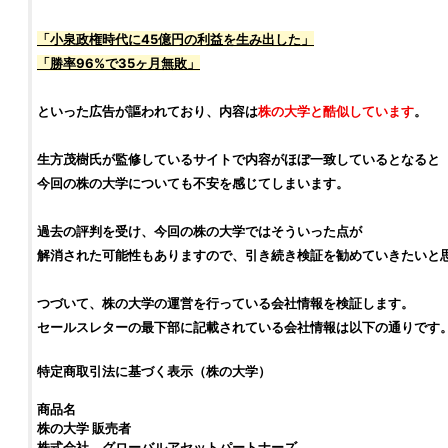
「小泉政権時代に45億円の利益を生み出した」
「勝率96%で35ヶ月無敗」
といった広告が謳われており、内容は
株の大学
と酷似しています
。
生方茂樹
氏が監修しているサイトで内容がほぼ一致しているとなると
今回の
株の大学
についても不安を感じてしまいます。
過去の
評判
を受け、今回の
株の大学
ではそういった点が
解消された可能性もありますので、引き続き
検証
を勧めていきたいと
つづいて、
株の大学
の運営を行っている会社情報を
検証
します。
セールスレターの最下部に記載されている会社情報は以下の通りです
特定商取引法に基づく表示（株の大学）
商品名
株の大学
販売者
株式会社 グローバルアセットパートナーズ