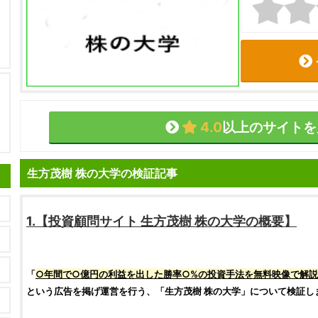
4.0
以上のサイトを
生方茂樹 株の大学の検証記事
1.【
投資顧問サイト
生方茂樹 株の大学
の概要】
「
○年間で○億円の利益を出した勝率○%の
投資
手法を無料映像で解説
という広告を掲げ運営を行う、「
生方茂樹 株の大学
」について
検証
し