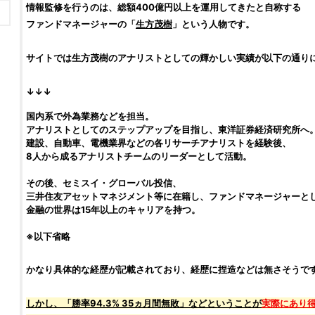
情報監修を行うのは、総額400億円以上を運用してきたと自称する
ファンドマネージャーの「
生方茂樹
」という人物です。
サイトでは
生方茂樹
のアナリストとしての輝かしい実績が以下の通り
↓↓↓
国内系で
外為業務などを担当。
アナリストとしてのステップアップを目指し、東洋証券経済研究所へ
建設、自動車、電機業界などの各リサーチアナリストを経験後、
8人から成るアナリストチームのリーダーとして活動。
その後、セミスイ・グローバル投信、
三井住友アセットマネジメント等に在籍し、ファンドマネージャーとし
金融の世界は15年以上のキャリアを持つ。
※以下省略
かなり具体的な経歴が記載されており、経歴に捏造などは無さそうで
しかし、「勝率94.3% 35ヵ月間無敗」などということが
実際にあり