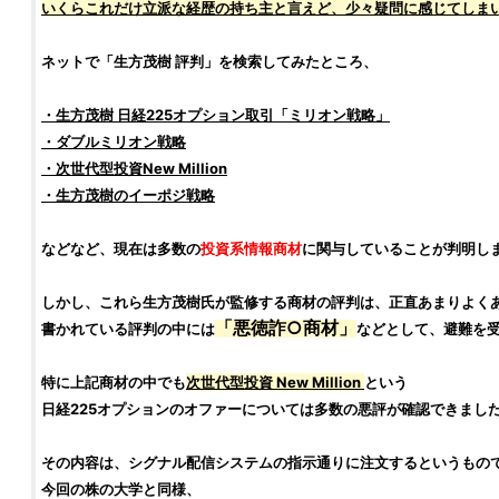
いくらこれだけ立派な経歴の持ち主と言えど、少々疑問に感じてしま
ネットで「
生方茂樹
評判
」を検索してみたところ、
・
生方茂樹
日経225オプション取引
「
ミリオン戦略
」
・
ダブルミリオン戦略
・
次世代型投資
New Million
・
生方茂樹のイーポジ戦略
などなど、現在は多数の
投資系情報商材
に関与していることが判明し
しかし、これら
生方茂樹
氏が監修する商材の
評判
は、正直あまりよく
「
悪徳
詐○商材」
書かれている
評判
の中には
などとして、避難を
特に上記商材の中でも
次世代型
投資
New Million
という
日経225オプション
のオファーについては多数の
悪評
が確認できまし
その内容は、
シグナル配信システム
の指示通りに注文するというもの
今回の
株の大学
と同様、