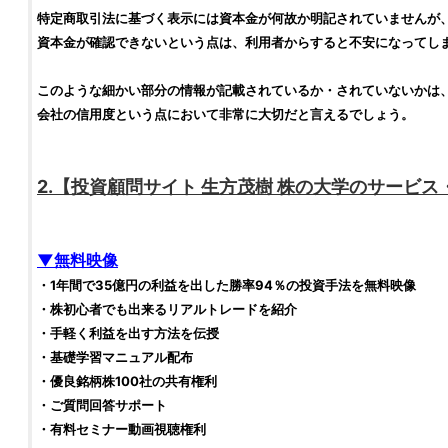
特定商取引法に基づく表示には資本金が何故か明記されていませんが
資本金が確認できないという点は、利用者からすると不安になってし
このような細かい部分の情報が記載されているか・されていないかは
会社の信用度という点において非常に大切だと言えるでしょう。
2.【
投資顧問サイト
生方茂樹 株の大学
のサービス
▼無料映像
・1年間で35億円の利益を出した勝率94％の
投資
手法を無料映像
・
株
初心者でも出来るリアル
トレード
を紹介
・手軽く利益を出す方法を伝授
・基礎学習マニュアル配布
・優良
銘柄
株
100社の共有権利
・ご質問回答サポート
・有料セミナー動画視聴権利