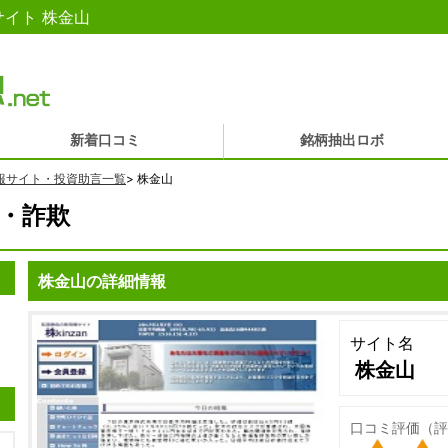
イト 株金山
新着口コミ
銘柄抽出ロボ
報サイト・投資助言一覧
>
株金山
・詐欺
株金山の詳細情報
サイト名
株金山
口コミ評価（評