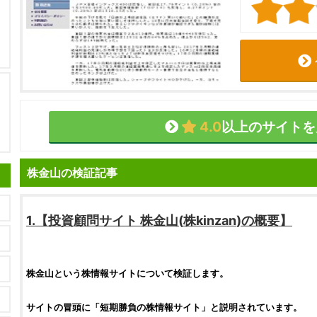
4.0
以上のサイトを
株金山の検証記事
1.【
投資顧問サイト
株金山
(
株kinzan
)の概要】
株金山
という
株情報サイト
について
検証
します。
サイトの冒頭に「短期勝負の
株情報サイト
」と説明されています。