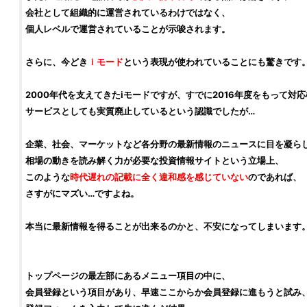
会社として組織的に運営されているわけではなく、
個人レベルで運営されていることが示唆されます。
さらに、今どき
ｉモード
という表現が使われていることにも驚きです
2000年代を支えてきたiモードですが、すでに2016年度をもって対
サービスとしても実質廃止しているという認識でしたが…
企業、社会、マーケットなど各分野の最新情報のニュースに目を凝ら
相場の動きを読み解く力が必要な
投資
情報サイトという立場上、
このような
時代遅れの記載に全く違和感を感じていない
のであれば、
さすがにマズい…ですよね。
本当に最新情報を得ることが出来るのかと、不安になってしまいます
トップページの最左部にあるメニュー項目の中に、
会員登録という項目があり、早速ここからか会員登録に進もうと試み