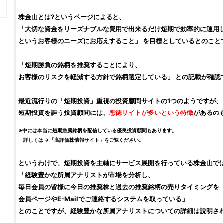
株金山
とは?というページによると、
「大切な資金をリーズナブルな費用で出来るだけ短期で効率的に運用
というお客様のニーズにお応えすること」 を目標としているとのこと
「短期勝負の
銘柄
を推奨することにより、
お客様のリスクを軽減する方針で
銘柄
選定している」 との記載が確認
最近流行りの「短期
投資
」重視の
投資顧問サイト
の1つのようですが、
短期
投資
を謳う
投資顧問
には、
悪徳サイト
が多いという特徴
があるの
※中には本当に短期急騰
銘柄
を配信している優良
投資顧問
もあります。
詳しくは →「高評価
株
情報サイト」をご覧ください。
というわけで、短期
投資
を主軸にサービス展開を行っている
株金山
で
「経験豊かな所属アナリストが市場を分析し、
毎日会員の皆様に今日の推奨
株
と過去の推奨
銘柄
の売りタイミングを
会員ページやE-Mailでご連絡するシステムを取っている」
とのことですが、経験豊かな所属アナリストについての詳細は説明さ