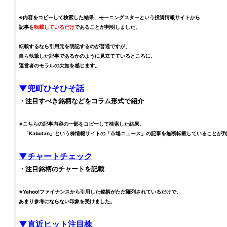
※内容をコピーして検索した結果、
モーニングスター
という
投資
情報サイトから
記事を
転載しているだけ
であることが判明しました。
転載するなら引用元を明記するのが普通ですが、
自ら執筆した記事であるかのように見立てているところに、
運営者のモラルの欠如を感じます。
▼兜町ひそひそ話
・注目すべき
銘柄
などをコラム形式で紹介
※こちらの記事内容の一部をコピーして検索した結果、
「Kabutan」という
株
情報サイトの「市場ニュース」の記事を無断転載していることが判
▼
チャート
チェック
・注目
銘柄
のチャートを記載
※Yahoo!ファイナンスから引用した
銘柄
がただ羅列されているだけで、
あまり参考にならない印象を受けました。
▼直近ヒット注目
株