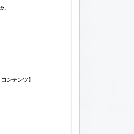
月分、
！
・コンテンツ】