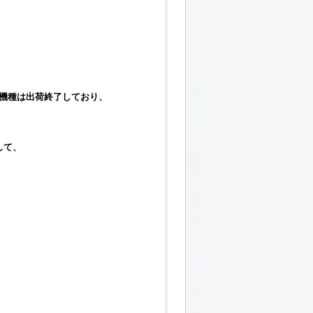
。
応機種は出荷終了しており、
して、
。
、