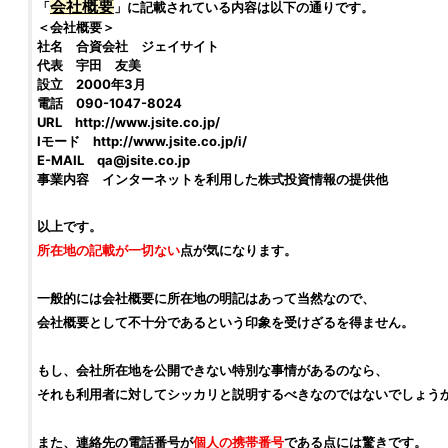
会社概要
「
」に記載されている内容は以下の通りです。
＜会社概要＞
社名 合資会社 ジェイサイト
代表 宇田 友美
設立 2000年3月
電話 090-1047-8024
URL http://www.jsite.co.jp/
Iモード http://www.jsite.co.jp/i/
E-MAIL
qa@jsite.co.jp
事業内容 インターネットを利用した
株式投資
情報の提供他
以上です。
所在地の記載が一切ない
点が気になります。
一般的には会社概要に所在地の明記はあって当然なので、
会社概要として不十分であるという印象を受けざるを得ません。
もし、会社所在地を公開できない特別な事情があるのなら、
それも利用者に対してシッカリと説明するべきなのではないでしょう
また、連絡先の電話番号が
個人の携帯番号
である点には驚きです。