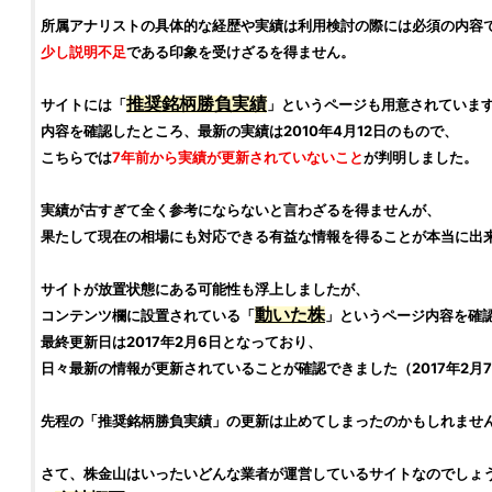
所属アナリストの具体的な経歴や実績は利用検討の際には必須の内容
少し説明不足
である印象を受けざるを得ません。
推奨
銘柄
勝負実績
サイトには「
」というページも用意されていま
内容を確認したところ、最新の実績は2010年4月12日のもので、
こちらでは
7年前から実績が更新されていないこと
が判明しました。
実績が古すぎて全く参考にならないと言わざるを得ませんが、
果たして現在の相場にも対応できる有益な情報を得ることが本当に出
サイトが放置状態にある可能性も浮上しましたが、
動いた株
コンテンツ欄に設置されている「
」というページ内容を確
最終更新日は2017年2月6日となっており、
日々最新の情報が更新されていることが確認できました（2017年2月
先程の「推奨
銘柄
勝負実績」の更新は止めてしまったのかもしれませ
さて、
株金山
はいったいどんな業者が運営しているサイトなのでしょ