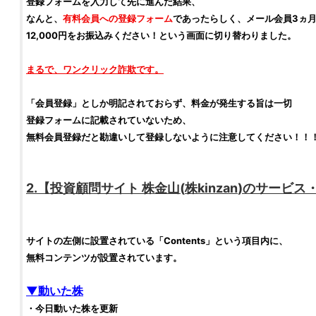
登録フォームを入力して先に進んだ結果、
なんと、
有料会員への登録フォーム
であったらしく、メール会員3ヵ
12,000円をお振込みください！という画面に切り替わりました。
まるで、ワンクリック詐欺です。
「会員登録」としか明記されておらず、料金が発生する旨は一切
登録フォームに記載されていないため、
無料会員登録だと勘違いして登録しないように注意してください！！
2.【
投資顧問サイト
株金山
(
株kinzan
)のサービス
サイトの左側に設置されている「Contents」という項目内に、
無料コンテンツが設置されています。
▼動いた
株
・今日動いた
株
を更新