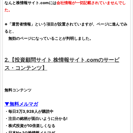
なんと
株情報サイト.com
には
会社情報が一切記載されていませんでし
た。
※「運営者情報」という項目が設置されていますが、ページに進んでみ
ると、
無効のページになっていることが判明しました。
2.【
投資顧問サイト
株情報サイト.com
のサービ
ス・コンテンツ】
無料コンテンツ
▼無料メルマガ
・毎日3万3,928人が購読中
・注目の
銘柄
が面白いように分かる!
・
株式投資
が10倍楽しくなる
・日本No.1の
株情報
メルマガ