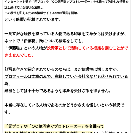
インターネット等で「元プロ」や「○○億円稼ぐプロトレーダー」を名乗って的外れな情報を
流し続けている現状を危惧し
、
この状況を変えるため
株情報サイト.com
の運営を開始。
という略歴が記載されています。
一見立派な経験を持っている人物である印象を文章からは受けますが、
ネットで「
伊藤聡
」氏について検索をしても、
「
伊藤聡
」という人物が
投資家
として活動している根拠を掴むことがで
きませんでした。
顔写真付きで紹介されているのならば、まだ信憑性は増しますが、
プロフィールは文章のみで、在籍していた会社名なども伏せられている
為、
経歴としては不十分であるような印象を受けざるを得ません。
本当に存在している人物であるのかどうかさえも怪しいという状況で
す。
「元プロ」や「○○億円稼ぐプロトレーダー」を名乗って