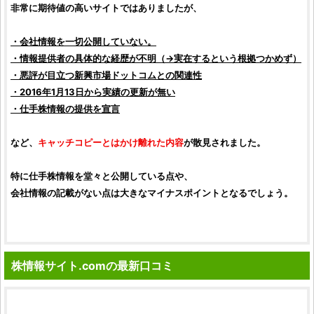
非常に期待値の高いサイトではありましたが、
・会社情報を一切公開していない。
・情報提供者の具体的な経歴が不明（→実在するという根拠つかめず）
・
悪評
が目立つ
新興市場ドットコム
との関連性
・2016年1月13日から実績の更新が無い
・
仕手株
情報の提供を宣言
など、
キャッチコピーとはかけ離れた内容
が散見されました。
特に
仕手株
情報を堂々と公開している点や、
会社情報の記載がない点は大きなマイナスポイントとなるでしょう。
株情報サイト.comの最新口コミ