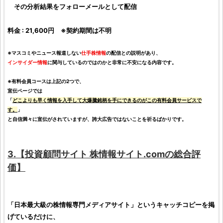
その分析結果をフォローメールとして配信
料金 : 21,600円 ※契約期間は不明
※マスコミやニュース報道しない
仕手株
情報
の配信との説明があり、
インサイダー情報
に関与しているのではのかと非常に不安になる内容です。
※有料会員コースは上記の2つで、
宣伝ページでは
「
どこよりも早く情報を入手して大
爆騰銘柄
を手にできるのがこの有料会員サービスで
す。
」
と自信満々に宣伝がされていますが、誇大広告ではないことを祈るばかりです。
3.【
投資顧問サイト
株情報サイト.com
の総合
評
価
】
「日本最大級の
株
情報専門メディアサイト」というキャッチコピーを掲
げているだけに、