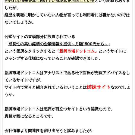
的外れな情報を流し続けている現状を危惧している
という記載もありま
したが、
経歴を明確に明かしていない人物が言っても利用者には響かないのでは
ないでしょうか。
公式サイトの冒頭部分に設置されている
「
成長性の高い
銘柄
の企業情報を提供～月額1500円から～
」
という箇所をクリックすると
「
新興市場ドットコム
」
というサイトに
ジャンプする仕様になっていることが確認できました。
新興市場ドットコム
は
アナリスト
である
松下哲氏
が売買アドバイスをし
ているサイトですが、
姉妹サイト
サイト内で堂々と紹介されているということは
なのでしょ
うか。
新興市場ドットコム
は
悪評
が目立つサイトという認識なので、
真相が気になるところです。
会社情報より関連性を割り出そうと試みましたが、