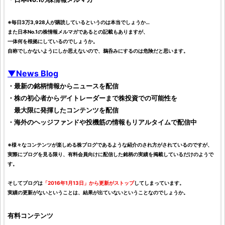
※毎日3万3,928人が購読しているというのは本当でしょうか…
また日本No.1の
株
情報メルマガであるとの記載もありますが、
一体何を根拠にしているのでしょうか。
自称でしかないようにしか思えないので、鵜呑みにするのは危険だと思います。
▼News Blog
・最新の
銘柄
情報からニュースを配信
・
株
の初心者からデイトレーダーまで
株投資
での可能性を
最大限に発揮したコンテンツを配信
・海外のヘッジファンドや投機筋の情報もリアルタイムで配信中
※様々なコンテンツが楽しめる
株
ブログであるような紹介のされ方がされているのですが、
実際にブログを見る限り、有料会員向けに配信した
銘柄
の実績を掲載しているだけのようで
す。
そしてブログは
「2016年1月13日」から更新がストップ
してしまっています。
実績の更新がないということは、結果が出ていないということなのでしょうか。
有料コンテンツ