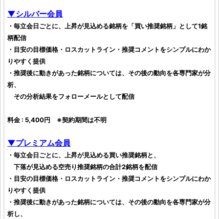
▼シルバー会員
・毎立会日ごとに、上昇が見込める
銘柄
を「買い
推奨銘柄
」として1
銘
柄
配信
・目安の目標価格・ロスカットライン・推奨コメントをシンプルにわか
りやすく提供
・推奨後に動きがあった
銘柄
については、その後の動向を各専門家が分
析、
その分析結果をフォローメールとして配信
料金 : 5,400円 ※契約期間は不明
▼プレミアム会員
・毎立会日ごとに、上昇が見込める買い推奨
銘柄
と、
下落が見込める空売り推奨
銘柄
の合計2
銘柄
を配信
・目安の目標価格・ロスカットライン・推奨コメントをシンプルにわか
りやすく提供
・推奨後に動きがあった
銘柄
については、その後の動向を各専門家が分
析し、