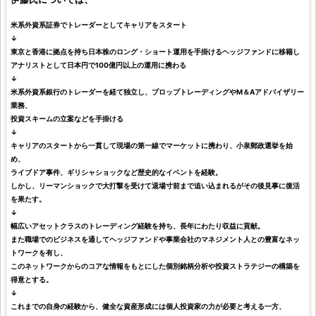
米系外資系証券でトレーダーとしてキャリアをスタート
↓
東京と香港に拠点を持ち日本株のロング・ショート運用を手掛ける
ヘッジファンド
に移籍し
アナリスト
として日本円で100億円以上の運用に携わる
↓
米系外資系銀行のトレーダーを経て独立し、プロップトレーディングやM＆Aアドバイザリー
業務、
投資
スキームの立案などを手掛ける
↓
キャリアのスタートから一貫して現場の第一線でマーケットに携わり、小泉郵政選挙を始
め、
ライブドア事件、ギリシャショックなど歴史的なイベントを経験。
しかし、リーマンショックで大打撃を受けて退場寸前まで追い込まれるがその後見事に復活
を果たす。
↓
幅広いアセットクラスのトレーディング経験を持ち、長年にわたり収益に貢献。
また職場でのビジネスを通してヘッジファンドや事業会社のマネジメント人との豊富なネッ
トワークを有し、
このネットワークからのコアな情報をもとにした個別
銘柄
分析や
投資
ストラテジーの構築を
得意とする。
↓
これまでの自身の経験から、健全な資産形成には個人
投資家
の力が必要と考える一方、