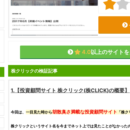
4.0
以上のサイトを
株クリックの検証記事
1.【
投資顧問サイト
株クリック
(
株CLICK
)の概要】
胡散臭さ満載な
投資顧問サイト
今回は、
一目見た時から
「
株ク
株クリック
というサイト名を今までネット上では見たことがなかった