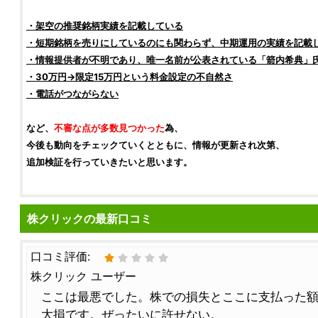
・架空の推奨
銘柄
実績を記載している
・短期
銘柄
を売りにしているのにも関わらず、中期運用の実績を記載
・情報提供者が不明であり、唯一名前が公表されている「
箭内希典
」
・30万円→限定15万円という料金設定の不自然さ
・電話がつながらない
など、
不審な点が多数見つかった
為、
今後も動向をチェックていくとともに、情報が更新され次第、
追加
検証
を行っていきたいと思います。
株クリックの最新口コミ
口コミ評価:
株クリック ユーザー
ここは最悪でした。株での損失とここに支払った
大損です。ぜったいに許せない。