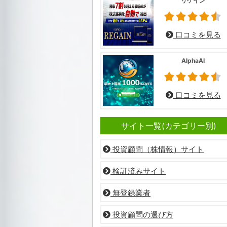
リゲイン
口コミを見る
AlphaAI
口コミを見る
サイト一覧(カテゴリー別)
投資顧問（株情報）サイト
検証済みサイト
無登録業者
投資顧問の選び方