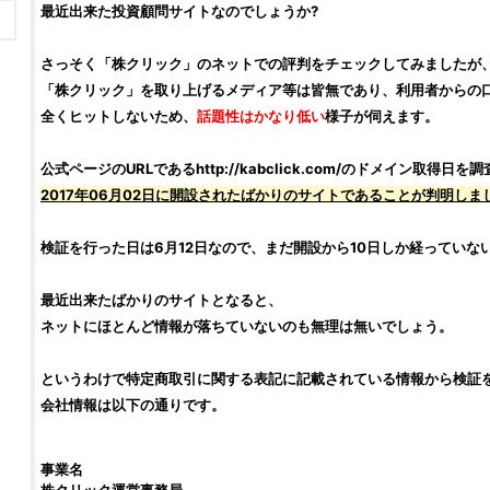
最近出来た
投資顧問サイト
なのでしょうか?
さっそく「
株クリック
」のネットでの
評判
をチェックしてみましたが
「
株クリック
」を取り上げるメディア等は皆無であり、利用者からの
全くヒットしないため、
話題性はかなり低い
様子が伺えます。
公式ページのURLであるhttp://kabclick.com/のドメイン取得日を
調
2017年06月02日に開設されたばかりのサイトであることが判明しま
検証
を行った日は6月12日なので、まだ開設から10日しか経っていな
最近出来たばかりのサイトとなると、
ネットにほとんど情報が落ちていないのも無理は無いでしょう。
というわけで特定商取引に関する表記に記載されている情報から
検証
会社情報は以下の通りです。
事業名