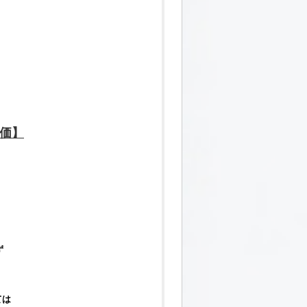
価
】
ず
ては