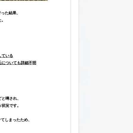
行った結果、
た。
している
氏についても詳細不明
どと噂され、
う状況です。
けてしまったため、