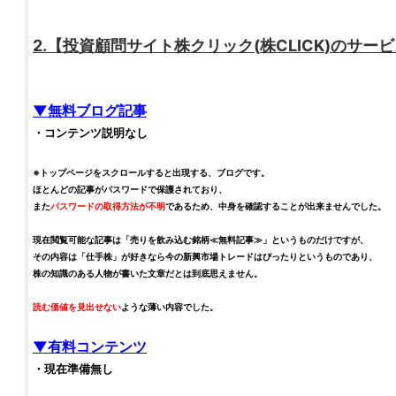
2.【
投資顧問サイト
株クリック
(
株CLICK
)のサー
▼無料ブログ記事
・コンテンツ説明なし
※トップページをスクロールすると出現する、ブログです。
ほとんどの記事がパスワードで保護されており、
また
パスワードの取得方法が不明
であるため、中身を確認することが出来ませんでした。
現在閲覧可能な記事は「売りを飲み込む
銘柄
≪無料記事≫」というものだけですが、
その内容は「
仕手株
」が好きなら今の新興市場トレードはぴったりというものであり、
株
の知識のある人物が書いた文章だとは到底思えません。
読む価値を見出せない
ような薄い内容でした。
▼有料コンテンツ
・現在準備無し