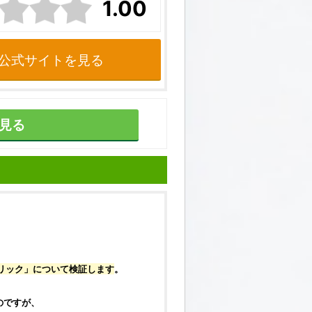
1.00
公式サイトを見る
見る
リック
」について
検証
します
。
のですが、