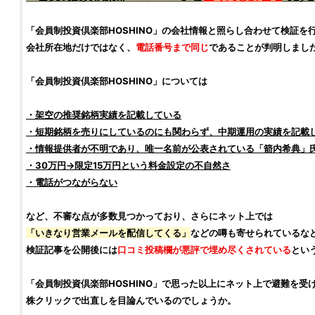
「
会員制投資倶楽部HOSHINO
」の会社情報と照らし合わせて
検証
を
会社所在地だけではなく、
電話番号まで同じ
であることが判明しまし
「
会員制投資倶楽部HOSHINO
」については
・架空の推奨
銘柄
実績を記載している
・短期
銘柄
を売りにしているのにも関わらず、中期運用の実績を記載
・情報提供者が不明であり、唯一名前が公表されている「
箭内希典
」
・30万円→限定15万円という料金設定の不自然さ
・電話がつながらない
など、不審な点が多数見つかっており、さらにネット上では
「いきなり営業メールを配信してくる」
などの噂も寄せられているな
検証
記事を公開後には
口コミ
投稿欄が
悪評
で埋め尽くされている
とい
「
会員制投資倶楽部HOSHINO
」で思った以上にネット上で避難を受
株クリック
で出直しを目論んでいるのでしょうか。