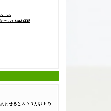
している
氏についても詳細不明
額あわせると３００万以上の