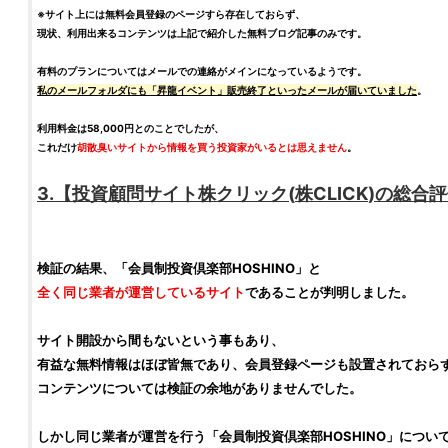
※サイト上には無料会員登録のページすら存在しておらず、
現状、利用出来るコンテンツは上記で紹介した無料ブログ記事のみです。
有料のプランについてはメールでの連絡がメインになっているようです。
私のメールフォルダにも「昇龍イベント」販売終了といったメールが届いていました
。
利用料金は58,000円とのことでしたが、
これだけ
胡散臭いサイトから情報を買う投資家がいるとは思えません
。
3.【
投資顧問サイト
株クリック
(
株CLICK
)の総合
評
検証
の結果、「
会員制投資倶楽部HOSHINO
」と
全く同じ業者が運営しているサイト
であることが判明しました。
サイト開設から間もないという事もあり、
有益な無料情報はほぼ皆無であり、会員登録ページも設置されておら
コンテンツについては
検証
の余地がありませんでした。
しかし同じ業者が運営を行う「
会員制投資倶楽部HOSHINO
」につい