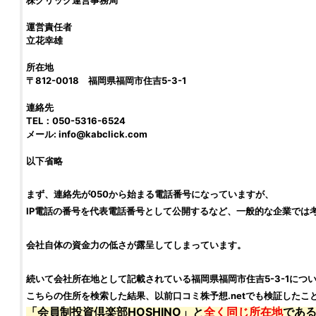
株クリック運営事務局
運営責任者
立花幸雄
所在地
〒812-0018 福岡県福岡市住吉5-3-1
連絡先
TEL：050-5316-6524
メール: info@
kabclick.com
以下省略
まず、連絡先が050から始まる電話番号になっていますが、
IP電話の番号を代表電話番号として公開するなど、一般的な企業では
会社自体の資金力の低さが露呈してしまっています。
続いて会社所在地として記載されている福岡県福岡市住吉5-3-1につ
こちらの住所を検索した結果、以前
口コミ株予想.net
でも
検証
したこ
「
会員制投資倶楽部HOSHINO
」と
全く同じ所在地
であ