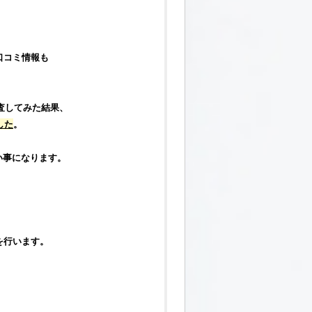
、
口コミ
情報も
査
してみた結果、
した
。
い事になります。
を行います。