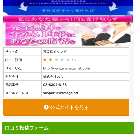
サイト名
裏攻略メルマガ
口コミ評価
1.95
サイトURL
http://www.uramaga.net/pbh/
運営会社
株式会社soft
電話番号
03-6304-8156
メールアドレス
support＠uramaga.net
公式サイトを見る
口コミ投稿フォーム