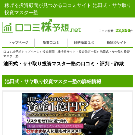
稼げる投資顧問が見つかる口コミサイト 池田式・サヤ取り
投資マスター塾
23,856
口コミ総数:
件
トップページ
新着口コミ
銘柄抽出ロボ
検証済サイト
口コミ株予想トップページ
>
投資顧問・株情報サイト・投資助言一覧
>
池田式・サヤ取り投資
マスター塾
池田式・サヤ取り投資マスター塾の口コミ・評判・詐欺
池田式・サヤ取り投資マスター塾の詳細情報