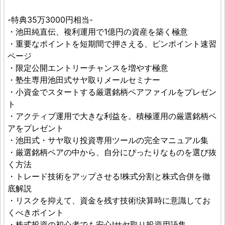
-特典35万3000円相当-
・池田純直伝、複利運用で1億円の資産を築く極意
・重要なポイントを短期間で押さえる、ピンポイント速習
ページ
・限定公開エントリーチャンスを増やす極意
・塾生専用池田式サヤ取りメールセミナー
・小資金でスタートする厳選銘柄ペアファイルをプレゼン
ト
・アクティブ運用で大きな利益を。積極運用の厳選銘柄ペ
アをプレゼント
・池田式・サヤ取り投資専用ツールの完全マニュアル集
・厳選銘柄ペアの中から、自分にぴったりなものを選び抜
く方法
・トレード技術をアップさせる!株式分割と株式合併を徹
底解説
・リスクを抑えて、資金を残す技術!決算時に意識してお
くべきポイント
・株式投資の初心者でも安心!サヤ取り投資用語集