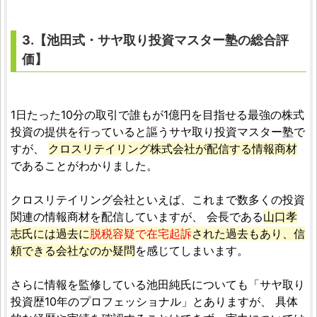
3.【
池田式・サヤ取り投資マスター塾
の総合
評
価
】
1日たった10分の取引で誰もが1億円を目指せる最強の株式
投資の提供を行っていると謳うサヤ取り投資マスター塾で
すが、
クロスリテイリング株式会社が配信する情報商材
であることがわかりました。
クロスリテイリング会社といえば、これまで数多くの投資
関連の情報商材を配信していますが、 会長である
山口孝
志氏には過去に
脱税容疑で在宅起訴
された過去もあり、信
頼できる会社なのか疑問
を感じてしまいます。
さらに情報を監修している池田純氏についても「サヤ取り
投資歴10年のプロフェッショナル」とありますが、 具体