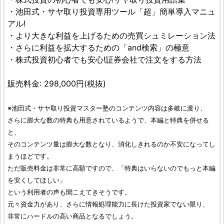
・池田式・サヤ取り投資専用ツール「超」簡単導入マニュ
アル!
・より大きな利益を上げるための売買シュミレーション法
・さらに利益を拡大するための「and検索」の極意
・株式投資初心者でも安心!証券会社で注文をする方法
販売料金: 298,000円(税抜)
※池田式・サヤ取り投資マスター塾のコンテンツ内容は多岐に渡り、
さらに膨大な数の特典も用意されているようで、本編と特典を併せる
と、
そのコンテンツ量は膨大な数となり、消化しきれるのか不安になってし
まうほどです。
ただ販売料金は非常に高額ですので、「特典はいらないのでもっと本編
を安くしてほしい」
という利用者の声も聞こえてきそうです。
元々資金力があり、さらに情報処理能力に長けた投資家でない限り、
非常にハードルの高い商品となるでしょう。