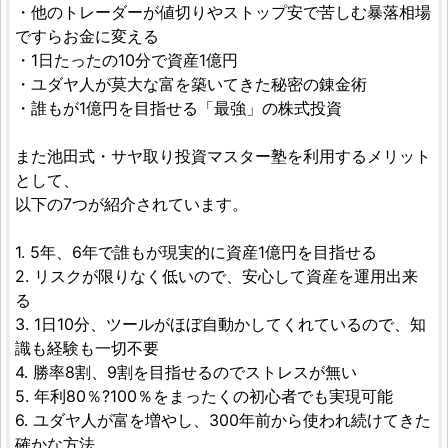
・他のトレーダーが値切りやストップ安で苦しむ暴落相場
ですらお金に変える
・1日たったの10分で資産1億円
・ユダヤ人が莫大な富を築いてきた秘密の錬金術
・誰もが1億円を目指せる「最強」の株式投資
また池田式・サヤ取り投資マスター塾を利用するメリット
として、
以下の7つが紹介されています。
1. 5年、6年で誰もが現実的に資産1億円を目指せる
2. リスクが限りなく低いので、安心して資産を運用出来
る
3. 1日10分、ツールがほぼ自動かしてくれているので、知
識も経験も一切不要
4. 勝率8割、9割を目指せるのでストレスが無い
5. 年利80％?100％をまったくの初心者でも実現可能
6. ユダヤ人が富を増やし、300年前から使われ続けてきた
確かな方法