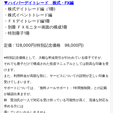
▼ハイパーデイトレード 株式・FX編
・株式デイトレード編（1冊)
・株式イベントトレード編
・ＦＸデイトレード編1冊
・別冊 ＦＸモニター画面の構成1冊
・特別冊子1冊
定価 : 128,000円(特別記念価格 98,000円)
※特別記念価格として、大幅な料金割引が行われている様子ですが、
それでも冊子だけで構成された投資マニュアルとしては割高な印象を受
けます。
また、利用料金が高額な割に、サービスについての説明が乏しい印象を
受けてしまいます。
サポートについては、「無料メールサポート：1年間無制限」との記載
が確認出来ますが、
林 賢治氏が一人で対応を受け持っている可能性が高く、迅速な対応を
求める方には
適していないかもしれません。