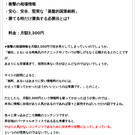
・衝撃の相場情報
・安心、安全、堅実な「基盤的国策
銘柄
」
・勝てる時だけ勝負する必勝法とは?
料金：月額3,300円
※衝撃の相場情報を月額3,300円で叩き売りしてしまっていいのでしょうか。
「秘伝」ともいえる時鳥氏のテクニックやノウハウが惜しげもなく公開されるとのことです
が、
あまりにも安価過ぎて、信用出来ない方がほとんどなのではないでしょうか。
サイトの説明によると、
「無料、あるいはあまりに安い情報料のものには、
かえって疑ってかかったほうがいいというのは常識です。」とのこと。
だとしたら、月額3,300円という情報料も疑ってかかったほうが良いのでは…
本当に情報に自信があり人気があるのであれば堂々と販売すればいいだけの話ですよね。
色々と突っ込みどころ満載のコンテンツですが、
所在地がバーチャルオフィスである点も考慮すると、
やはり人気がないコンテンツであるために叩き売り状態になってしまっている
。
というのが現実なのではないでしょうか。