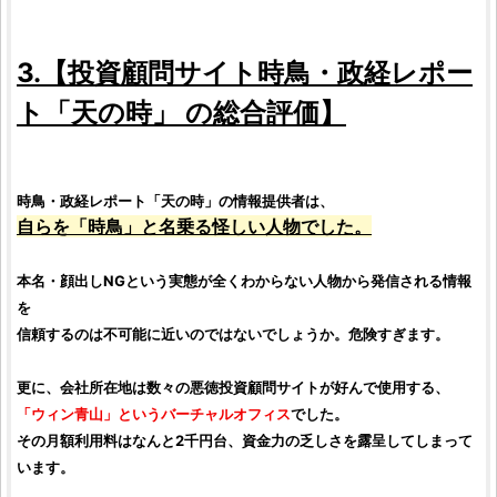
3.【
投資顧問サイト
時鳥・政経レポー
ト「天の時」
の総合
評価
】
時鳥・政経レポート「天の時」
の情報提供者は、
自らを「時鳥」と名乗る怪しい人物でした。
本名・顔出しNGという実態が全くわからない人物から発信される情報
を
信頼するのは不可能に近いのではないでしょうか。危険すぎます。
更に、会社所在地は数々の
悪徳投資顧問サイト
が好んで使用する、
「ウィン青山」というバーチャルオフィス
でした。
その月額利用料はなんと2千円台、資金力の乏しさを露呈してしまって
います。