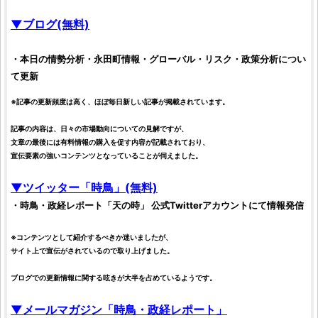
▼ブログ(無料)
・本日の情勢分析・永田町情報・グローバル・リスク・政策分析につい
て更新
※記事の更新頻度は高く、ほぼ毎日新しい記事が掲載されています。
記事の内容は、日々の市場動向についての見解ですが、
文章の最後には有料情報の購入を促す内容が記載されており、
宣伝要素の強いコンテンツとなっていることが伺えました。
▼ツイッター「時鳥」(無料)
・
時鳥・政経レポート「天の時」
公式Twitterアカウントにて情報発信
※コンテンツとして紹介するべきか迷いましたが、
サイト上で宣伝がされているので取り上げました。
ブログでの更新情報に関する呟きが大半を占めているようです。
▼メールマガジン「時鳥・政経レポート」