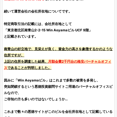
続いて運営会社の会社所在地についてです。
特定商取引法の記載には、会社所在地として
「
東京都北区南青山2-2-15 Win Aoyamaビル UCF 9階
」
と記載されています。
南青山の好立地で、見栄えが良く、資金力の高さを象徴するかのような
住所ですが、
上記の住所を
調査
した結果、
月額会費2千円台の格安バーチャルオフィ
ス
であることが判明しました。
因みに「Win Aoyamaビル」はこれまで多数の被害を多発し、
突如閉鎖するという
悪徳投資顧問サイト
ご用達のバーチャルオフィスビ
ルなので、
ご存知の方も多いのではないでしょうか…
これまで数々の
悪徳サイト
がこのビルを会社所在地として記載している