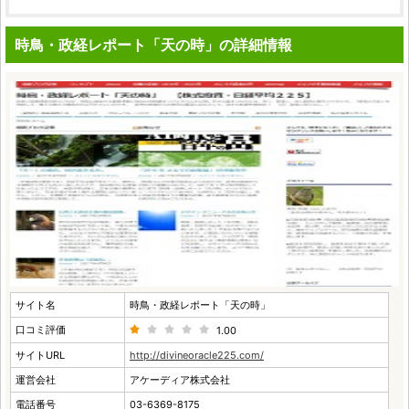
時鳥・政経レポート「天の時」の詳細情報
サイト名
時鳥・政経レポート「天の時」
口コミ評価
1.00
サイトURL
http://divineoracle225.com/
運営会社
アケーディア株式会社
電話番号
03-6369-8175