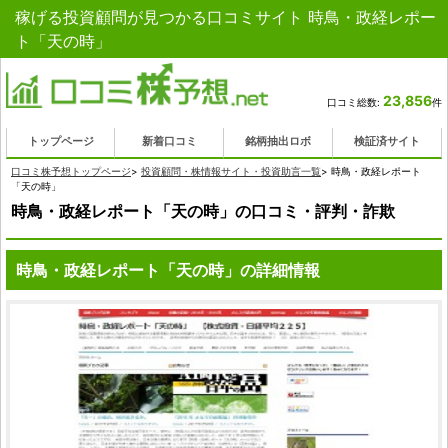
稼げる投資顧問が見つかる口コミサイト 時鳥・政経レポー
ト「天の時」
23,856
口コミ総数:
件
トップページ
新着口コミ
銘柄抽出ロボ
検証済サイト
口コミ株予想トップページ
>
投資顧問・株情報サイト・投資助言一覧
>
時鳥・政経レポート
「天の時」
時鳥・政経レポート「天の時」の口コミ・評判・詐欺
時鳥・政経レポート「天の時」の詳細情報