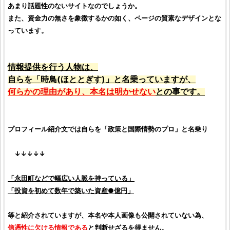
あまり話題性のないサイトなのでしょうか。
また、資金力の無さを象徴するかの如く、ページの質素なデザインとな
っています。
情報提供を行う人物は、
自らを「時鳥(ほととぎす)」と名乗っていますが、
何らかの理由があり、本名は明かせない
との事です。
プロフィール紹介文では自らを「政策と国際情勢のプロ」と名乗り
↓↓↓↓↓
「永田町などで幅広い人脈を持っている」
「
投資
を初めて数年で築いた資産●億円」
等と紹介されていますが、本名や本人画像も公開されていない為、
信憑性に欠ける情報である
と判断せざるを得ません。