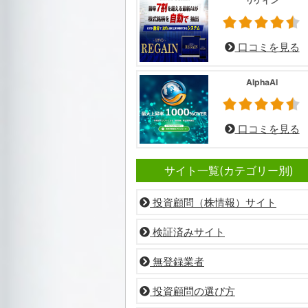
リゲイン
口コミを見る
AlphaAI
口コミを見る
サイト一覧(カテゴリー別)
投資顧問（株情報）サイト
検証済みサイト
無登録業者
投資顧問の選び方