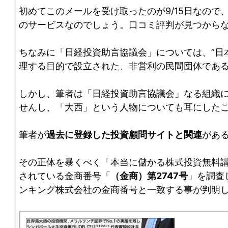
初めてこのメールを受け取ったのが9/15日なので
のサービスなのでしょう。口コミ評判が見つから
ちなみに「日経投資助言協議会」については、”日
理する目的で設立された、非営利の民間団体である
しかし、筆者は「日経投資助言協議会」なる組織
せんし、「大西」という人物についても耳にした
筆者が
過去に登録した投資顧問サイトと関連
があ
その正体を暴くべく「本当に儲かる株式投資無料
されている金商番号「
（金商）第2747号
」を調査
ンキング株式会社の金商番号と一致する事が判明