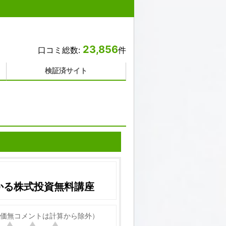
23,856
口コミ総数:
件
検証済サイト
かる株式投資無料講座
価無コメントは計算から除外）