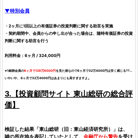
▼特別会員
・2ヶ月に1回以上の有価証券の
投資
判断に関する助言を実施
・契約期間中、会員からの申し出が合った場合は、随時有価証券の
投資
判断に関する助言を行う
利用料金：6ヶ月 / 324,000円
※1
銘柄
会員の
6ヶ月で129万6000円
を見た後なので6ヶ月で32万4000円は安く感じる??…
。
いやいや、 6ヶ月で32万4000円はあまりにも高すぎますよ
3.【
投資顧問サイト
東山総研
の総合
評
価
】
検証
した結果「
東山総研
（旧：
東山経済研究所
）」は、
嘘の所在地を表記していたとして、
金融庁から警告
を受け