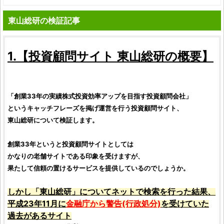
東山総研の検証記事
1.【
投資顧問サイト
東山総研
の概要】
「創業33年の実績
株式投資
効率アップを目指す
投資顧問会社
」
というキャッチフレーズを掲げ運営を行う
投資顧問サイト
、
東山総研
について
検証
します。
創業33年というと
投資顧問サイト
としては
かなりの老舗サイトである印象を受けますが、
果たして信頼の置けるサービスを提供しているのでしょうか。
しかし「
東山総研
」についてネットで検索を行った結果、
平成23年11月に
金融庁から警告(行政処分)
を受けていた
過去があるサイト