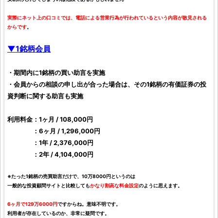
実際にネット上の
口コミ
では、電話による営業行為が行われているという内容が散見される
からです
。
▼1
銘柄
会員
・期間内に1
銘柄
の買い助言を実施
・会員からの相談の申し出が合った場合は、その1
銘柄
の有価証券の
投
資
判断に関する助言も実施
利用料金：1ヶ月 / 108,000円
：6ヶ月 / 1,296,000円
：1年 / 2,376,000円
：2年 / 4,104,000円
※たった1
銘柄
の売買助言だけで、10万8000円というのは
一般的な
投資顧問
サイトと比較しても
かなり割高な料金設定
のように思えます。
6ヶ月で129万6000円
ですからね。意味不明です。
利用者が存在しているのか、非常に疑問です。