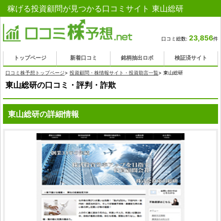
稼げる投資顧問が見つかる口コミサイト 東山総研
23,856
口コミ総数:
件
トップページ
新着口コミ
銘柄抽出ロボ
検証済サイト
口コミ株予想トップページ
>
投資顧問・株情報サイト・投資助言一覧
>
東山総研
東山総研の口コミ・評判・詐欺
東山総研の詳細情報