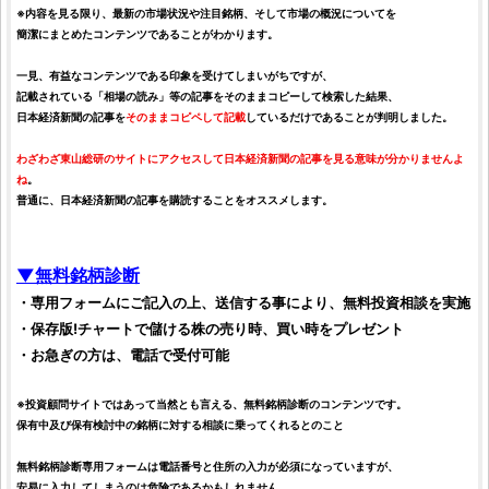
※内容を見る限り、最新の市場状況や注目銘柄、そして市場の概況についてを
簡潔にまとめたコンテンツであることがわかります。
一見、有益なコンテンツである印象を受けてしまいがちですが、
記載されている「相場の読み」等の記事をそのままコピーして検索した結果、
日本経済新聞の記事を
そのままコピペして記載
しているだけであることが判明しました。
わざわざ
東山総研
のサイトにアクセスして日本経済新聞の記事を見る意味が分かりませんよ
ね
。
普通に、日本経済新聞の記事を購読することをオススメします。
▼無料
銘柄
診断
・専用フォームにご記入の上、送信する事により、無料
投資
相談を実施
・保存版!チャートで儲ける
株
の売り時、買い時をプレゼント
・お急ぎの方は、電話で受付可能
※
投資顧問サイト
ではあって当然とも言える、
無料銘柄診断
のコンテンツです。
保有中及び保有検討中の
銘柄
に対する相談に乗ってくれるとのこと
無料銘柄診断
専用フォームは電話番号と住所の入力が必須になっていますが、
安易に入力してしまうのは危険であるかもしれません