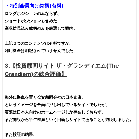
・特別会員向け
銘柄
(有料)
ロングポジションのみならず、
ショートポジションも含めた
高収益見込み
銘柄
のみを厳選して案内。
上記３つのコンテンツは有料ですが、
利用料金は明記されていませんでした。
3.【
投資顧問サイト
ザ・グランディエム
(
The
Grandiem
)の総合
評価
】
海外に拠点を置く
投資顧問
会社の日本支店。
というイメージを全面に押し出しているサイトでしたが、
実際は日本人向けのホームページしか存在しておらず、
まだ開設から半年未満という目新しサイトであることが判明しました。
また
検証
の結果、