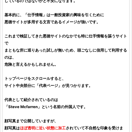
しているのではないかと不安になります。
基本的に、「
仕手
情報」は
一般投資家
の興味を引くために
悪徳サイト
が多用する文言であるイメージが強いです。
これまで
検証
してきた悪徳サイトのなかでも特に
仕手
情報を謳うサイト
で
まともな所に巡りあった試しが無いため、頭ごなしに信用して利用する
のは、
危険と言えるかもしれません。
トップページをスクロールすると、
サイト中央部分に「代表ページ」が見つかります。
代表として紹介されているのは
「
Steve Mcfarren
」という名前の外国人です。
顔写真まで公開していますが、
顔写真は
ほぼ透明に近い状態に加工
されていて不自然な印象を受けま