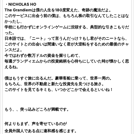
・NICHOLAS HO
The Grandiem
は僕の人生を180度変えた、奇跡の魔法だよ。
このサービスに出会う前の僕は、もちろん株の取引なんてしたことはな
かったし、
学校にも行かずにオンラインゲームに没頭する、典型的な引きこもりだ
った。
日本語では、「ニート」って言うんだっけ？もし君がそのニートなら、
このサイトとの出会いは間違いなく君が大逆転をするための最後のチャ
ンスだよ。
今ではわずか数万ドルの資金を握りしめて、
毎週
グランディエム
からの
投資銘柄
を心待ちにしていた時が懐かしく思
えるね。
僕はもうすぐ旅に出るんだ。豪華客船に乗って、世界一周の。
もちろん、世界の不動産と新たな投資先を見つける旅さ。
このサイトを見てるキミも、いつかどこかで会えるといいね！
もう、、突っ込みどころが満載です。
何よりもまず、声を寄せているのが
全員外国人である点に違和感を感じます。