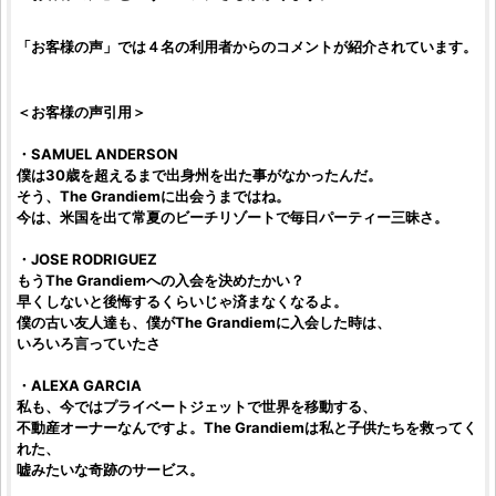
「お客様の声」では４名の利用者からのコメントが紹介されています。
＜お客様の声引用＞
・SAMUEL ANDERSON
僕は30歳を超えるまで出身州を出た事がなかったんだ。
そう、
The Grandiem
に出会うまではね。
今は、米国を出て常夏のビーチリゾートで毎日パーティー三昧さ。
・JOSE RODRIGUEZ
もう
The Grandiem
への入会を決めたかい？
早くしないと後悔するくらいじゃ済まなくなるよ。
僕の古い友人達も、僕が
The Grandiem
に入会した時は、
いろいろ言っていたさ
・ALEXA GARCIA
私も、今ではプライベートジェットで世界を移動する、
不動産オーナーなんですよ。
The Grandiem
は私と子供たちを救ってく
れた、
嘘みたいな奇跡のサービス。