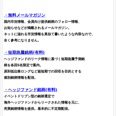
・無料メールマガジン
国内市況情報、会員向け提供
銘柄
のフォロー情報、
お知らせなどが掲載されるメールマガジン。
ネットに溢れる市況情報を真似て書いたような内容なので、
全く参考になりません。
・短期急騰
銘柄
(有料)
ヘッジファンド
のリーク情報に基づく短期急騰予測
銘
柄
を各回5名限定で案内。
原則
低位株
ロングなど超短期での回収を目的とする
個別
銘柄
情報を配信。
・
ヘッジファンド
銘柄
(有料)
イベントドリブン型の
銘柄
選定で
海外
ヘッジファンド
からリークされた情報を元に、
売買
銘柄
情報を提供。基本的に不定期配信。