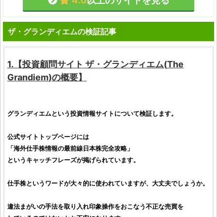
4.0
以上のサイトを見る
ザ・グランディエムの検証記事
1.【
投資顧問サイト
ザ・グランディエム
(
The
Grandiem
)の概要】
グランディエム
という
投資情報サイト
について
検証
します。
公式サイトトップページには
「海外
仕手株
情報の最前線
日本株
完全攻略」
というキャッチフレーズが掲げられています。
仕手株
というワードが大々的に使われていますが、大丈夫でしょうか。
違法まがいの手法を取り入れ印象操作をおこなう不正な売買を