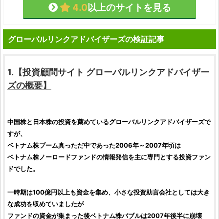
4.0
以上のサイトを見る
グローバルリンクアドバイザーズの検証記事
1.【
投資顧問サイト
グローバルリンクアドバイザー
ズ
の概要】
中国株
と
日本株
の
投資
を薦めている
グローバルリンクアドバイザーズ
で
すが、
ベトナム株
ブーム真っただ中であった2006年～2007年頃は
ベトナム株ノーロードファンド
の情報発信を主に専門とする
投資
ファン
ドでした。
一時期は100億円以上も資金を集め、小さな
投資助言会社
としては大き
な成功を収めていましたが
ファンドの資金が集まった後
ベトナム株バブル
は2007年後半に崩壊