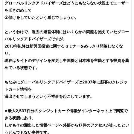
グローバルリンクアドバイザーズ
はどうにもならない状況までユーザー
を叩きのめして
金儲けをしていたという感じでしょうか。
というわけで、過去の運営体制にはいくらかの問題を抱えていた
グロー
バルリンクアドバイザーズ
ですが、
2013年以降は
新興国投資
に関するセミナーをめっきり開催しなくな
り、
現在はサイトのデザインを変更し
中国株
と
日本株
を主軸とする
投資
を薦
めている状態です。
ちなみに
グローバルリンクアドバイザーズ
は2007年に顧客のクレジッ
トカード情報を
漏出させてしまうという不祥事を起こしています。
※最大2,537件分のクレジットカード情報がインターネット上で閲覧で
きる状態にあり、
しかもその漏出した情報ページへ外部から17件のアクセスがあったとい
うとんでもない事件です。