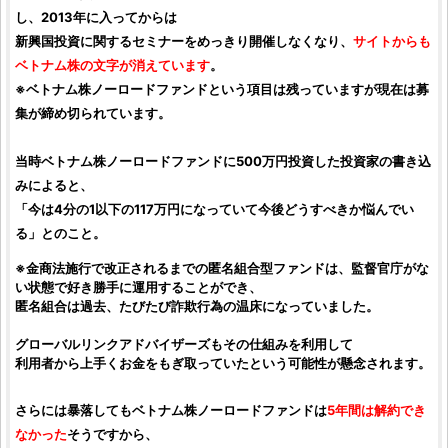
し、2013年に入ってからは
新興国投資
に関するセミナーをめっきり開催しなくなり、
サイトからも
ベトナム株
の文字が消えています
。
※
ベトナム株
ノーロードファンドという項目は残っていますが現在は募
集が締め切られています。
当時
ベトナム株
ノーロードファンドに500万円
投資
した
投資家
の書き込
みによると、
「今は4分の1以下の117万円になっていて今後どうすべきか悩んでい
る」とのこと。
※金商法施行で改正されるまでの匿名組合型ファンドは、監督官庁がな
い状態で好き勝手に運用することができ、
匿名組合は過去、たびたび
詐欺
行為の温床になっていました。
グローバルリンクアドバイザーズ
もその仕組みを利用して
利用者から上手くお金をもぎ取っていたという可能性が懸念されます。
さらには暴落しても
ベトナム株
ノーロードファンドは
5年間は解約でき
なかった
そうですから、