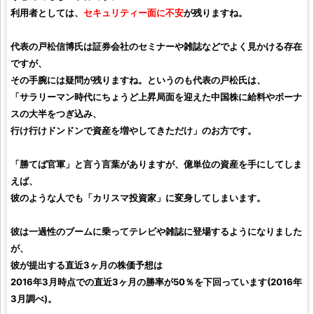
利用者としては、
セキュリティー面に不安
が残りますね。
代表の
戸松信博
氏は証券会社のセミナーや雑誌などでよく見かける存在
ですが、
その手腕には疑問が残りますね。というのも代表の戸松氏は、
「
サラリーマン時代にちょうど上昇局面を迎えた
中国株
に給料やボーナ
スの大半をつぎ込み、
行け行けドンドンで資産を増やしてきただけ
」のお方です。
「勝てば官軍」と言う言葉がありますが、億単位の資産を手にしてしま
えば、
彼のような人でも「カリスマ
投資家
」に変身してしまいます。
彼は一過性のブームに乗ってテレビや雑誌に登場するようになりました
が、
彼が提出する直近3ヶ月の
株価
予想は
2016年3月時点での直近3ヶ月の勝率が50％を下回っています(2016年
3月調べ)。