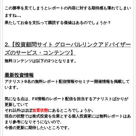
この勝率を見てしまうとレポートの内容に対する期待感も薄れてしまい
ますね…。
果たして
お金を支払って購読する価値
はあるのでしょうか？
2.【
投資顧問サイト
グローバルリンクアドバイザー
ズ
のサービス・コンテンツ】
無料コンテンツは以下の2つとなります。
最新投資情報
アナリスト
9名の無料レポート配信情報やセミナー開催情報を掲載して
います。
気になる点は、
FX
情報のレポート配信を担当する
アナリスト
ばかりが
更新していて
それ以外はほぼ
放置状態
にあるところでしょうか。
現在の状態では
株式投資
を生業とする
個人投資家
には無料レポートはあ
まり参考になりそうにないので、
今後の更新に期待したいところです。