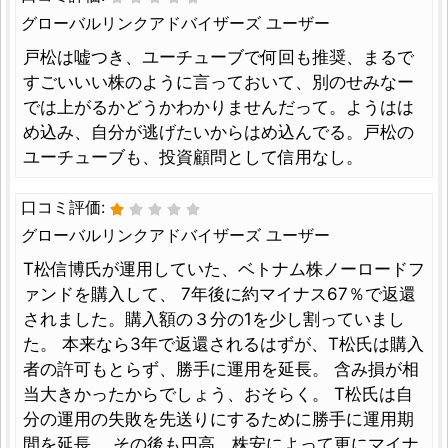
グローバルリンクアドバイザーズ ユーザー
戸松は嘘つき、ユーチューブで何回も推奨、まるで
すごいいい株のように言っておいて、別のせみなー
では上がるかどうかわかりませんだって。ようはは
め込み、自分が逃げたいからはめ込んでる。戸松の
ユーチューブも、投資顧問として信用なし。
口コミ評価:
グローバルリンクアドバイザーズ ユーザー
T松信博氏が運用していた、ベトナム株ノーロードフ
ァンドを購入して、 7年後に約マイナス67％で返還
されました。購入額の３分の1を少し割っていまし
た。 本来なら3年で返還されるはずが、T松氏は購入
者の許可もとらず、勝手に運用を延長。 含み損が相
当大きかったからでしょう、おそらく。 T松氏は自
分の運用の失敗を先送りにするために勝手に運用期
間を延長。 その後も円高、株安によって更にマイナ