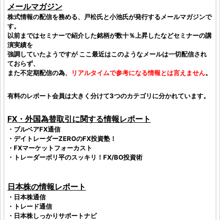
メールマガジン
株式情報
の配信を務める、戸松氏と小池氏が発行するメールマガジンで
す。
以前まではセミナーで紹介した
銘柄
が数十％上昇したなどセミナーの講
演実績を
強調していたようですが ここ最近はこのようなメールは一切配信され
ておらず、
また不定期配信の為、
リアルタイムで参考になる情報とは言えません
。
有料のレポート会員は大きく分けて3つのカテゴリに分かれています。
FX・
外国為替取引
に関する情報レポート
・ブルベアFX通信
・
デイトレーダー
ZEROのFX投資塾！
・FXマーケットフォーカスト
・トレーダーボリ平のスッキリ！FX/BO投資術
日本株
の情報レポート
・
日本株
通信
・トレード通信
・
日本株
しっかりサポートナビ