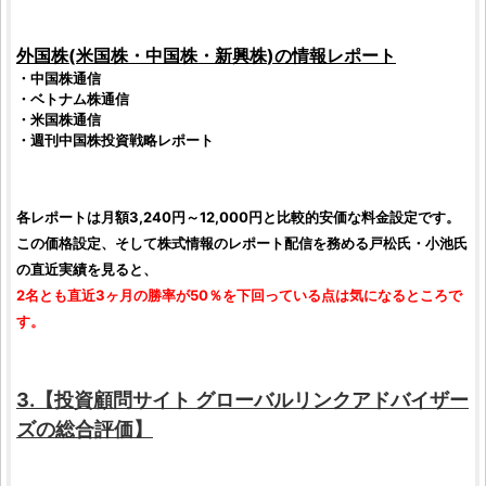
外国株
(
米国株
・
中国株
・
新興株
)の情報レポート
・
中国株
通信
・
ベトナム株
通信
・
米国株
通信
・週刊
中国株
投資
戦略レポート
各レポートは月額3,240円～12,000円と比較的安価な料金設定です。
この価格設定、そして
株式情報
のレポート配信を務める戸松氏・小池氏
の直近実績を見ると、
2名とも直近3ヶ月の勝率が50％を下回っている点は気になるところで
す。
3.【
投資顧問サイト
グローバルリンクアドバイザー
ズ
の総合
評価
】