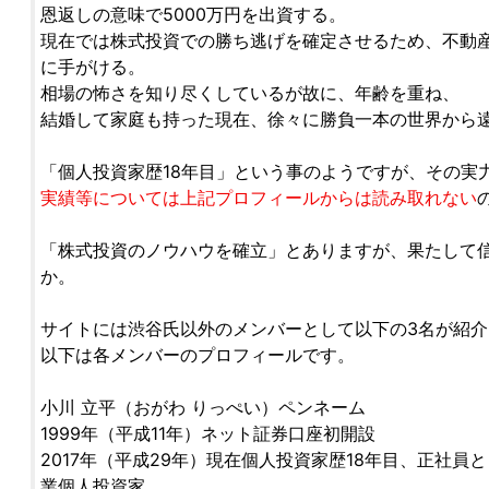
恩返しの意味で5000万円を出資する。
現在では株式投資での勝ち逃げを確定させるため、不動
に手がける。
相場の怖さを知り尽くしているが故に、年齢を重ね、
結婚して家庭も持った現在、徐々に勝負一本の世界から
「個人投資家歴18年目」という事のようですが、その実
実績等については上記プロフィールからは読み取れない
「株式投資のノウハウを確立」とありますが、果たして
か。
サイトには渋谷氏以外のメンバーとして以下の3名が紹
以下は各メンバーのプロフィールです。
小川 立平（おがわ りっぺい）ペンネーム
1999年（平成11年）ネット証券口座初開設
2017年（平成29年）現在個人投資家歴18年目、正社
業個人投資家