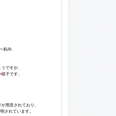
）へ転向
ようですが、
い
様子です。
、
ジが用意されており、
たと説明されています。