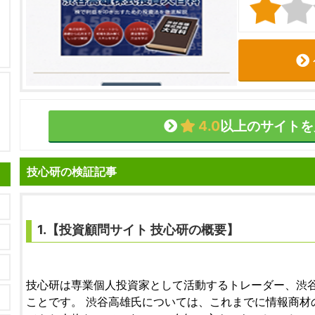
4.0
以上のサイトを
技心研の検証記事
1.【
投資顧問サイト
技心研
の概要】
技心研は専業個人投資家として活動するトレーダー、渋
ことです。 渋谷高雄氏については、これまでに情報商材