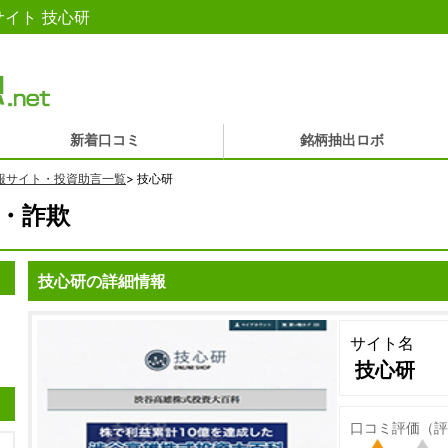
イト 技心研
新着口コミ
銘柄抽出ロボ
報サイト・投資助言一覧
>
技心研
・詐欺
技心研の詳細情報
サイト名
技心研
口コミ評価（評