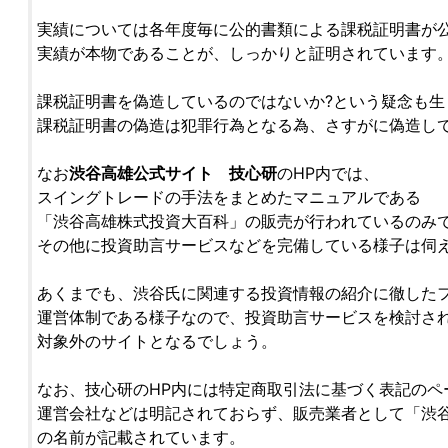
実績については各年度毎に公的書類による課税証明書が
実績が本物であることが、しっかりと証明されています
課税証明書を偽造しているのではないか?という疑念も生
課税証明書の偽造は犯罪行為となる為、さすがに偽造し
なお
渋谷高雄公式サイト 技心研
のHP内では、
スイングトレードの手法をまとめたマニュアルである
「渋谷高雄株式投資大百科」の販売が行われているのみ
その他に投資助言サービスなどを完備している様子は伺
あくまでも、渋谷氏に関連する投資情報の紹介に徹した
運営体制である様子なので、投資助言サービスを検討さ
対象外のサイトとなるでしょう。
なお、技心研のHP内には特定商取引法に基づく表記のペ
運営会社などは明記されておらず、販売業者として「渋谷
の名前が記載されています。