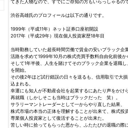
てきた人物なので、すでにご存知の方もいらっしゃるの
渋谷高雄氏のプロフィールは以下の通りです。
1999年（平成11年）ネット証券口座初開設
2017年（平成29年）現在個人投資家歴18年目
当時勤務していた超長時間労働で賃金の安いブラック企
活路を求めて1999年10月の株式売買手数料自由化前後
そして1年半後、人生を賭けてそのブラック企業を退職し
を開始。
その後2年ほど試行錯誤の日々を送るも、信用取引で大
込まれる。
幸運にも知人が不動産会社を起業するにあたり声をかけ
再就職（しかしそこも当時はブラックだった 笑）。
サラリーマントレーダーとして一からやり直した結果、
株式市場の本当の正体を理解することが出来て、株式投
専業個人投資家として復活することが出来た。
苦しい時に拾ってもらった恩から、ふたたびの退職の際