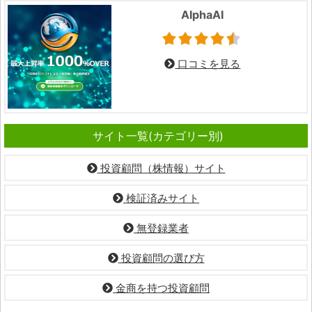
AlphaAI
口コミを見る
サイト一覧(カテゴリー別)
投資顧問（株情報）サイト
検証済みサイト
無登録業者
投資顧問の選び方
金商を持つ投資顧問