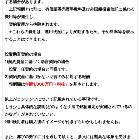
する場合があります。
・上記報酬とは別に、有価証券売買手数料及び外国籍投資信託に係わる
費用等が発生し、
契約資産から控除されます。
※これらの費用は、運用状況により変動するため、予め料率等を表示
することはできません。
投資助言
契約の場合
1)契約資産に基づく助言契約の場合
・
投資
一任契約の場合と同様です。
2)契約資産に基づかない助言のみに対する報酬
・報酬額は
年間1,000万円（税抜）
を基本とします。
以上がコンテンツについて記載されている事項です。
もう少し具体的な説明(どのような手法で
銘柄
選定が実施されているの
かなど）がされていないと、
利用検討者は購入後のイメージが付きずらいかもしれませんね。
また、赤字の数字に目を通して頂くと、参入には割高な印象を受けま