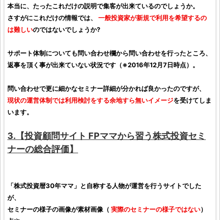
本当に、たったこれだけの説明で集客が出来ているのでしょうか。
さすがにこれだけの情報では、
一般
投資家
が新規で利用を希望するの
は難しい
のではないでしょうか?
サポート体制についても問い合わせ欄から問い合わせを行ったところ、
返事を頂く事が出来ていない状況です（※2016年12月7日時点）。
問い合わせで更に細かなセミナー詳細が分かれば良かったのですが、
現状の運営体制では利用検討をする余地すら無いイメージ
を受けてしま
います。
3.【
投資顧問サイト
FPママから習う株式投資セミ
ナー
の総合
評価
】
「
株式投資
暦30年ママ」と自称する人物が運営を行うサイトでした
が、
セミナーの様子の画像が素材画像（
実際のセミナーの様子ではない
）