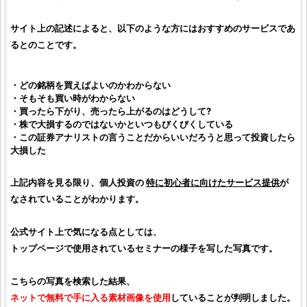
サイト上の記述によると、以下のような方にはおすすめのサービスであ
るとのことです。
・どの
銘柄
を買えばよいのかわからない
・そもそも買い時がわからない
・買ったら下がり、売ったら上がるのはどうして?
・
株
で大損するのではないかといつもびくびくしている
・この
証券アナリスト
の言うことだからいいだろうと思って
投資
したら
大損した
上記内容を見る限り、
個人投資
の
特に初心者に向けたサービス提供
が
なされていることがわかります。
公式サイト上で気になる点としては、
トップページで使用されているセミナーの様子を写した写真です。
こちらの写真を検索した結果、
ネットで無料で手に入る素材画像を使用
していることが判明しました。