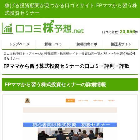
稼げる投資顧問が見つかる口コミサイト FPママから習う株
式投資セミナー
23,856
口コミ総数:
件
トップページ
新着口コミ
銘柄抽出ロボ
検証済サイト
口コミ株予想トップページ
>
投資顧問・株情報サイト・投資助言一覧
>
FPママから習う株式投
資セミナー
FPママから習う株式投資セミナーの口コミ・評判・詐欺
FPママから習う株式投資セミナーの詳細情報