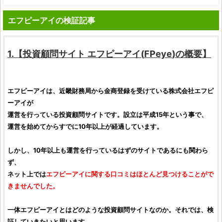
エフピーアイの検証記事
1.【
投資顧問サイト
エフピーアイ
(
FPeye
)の概要】
エフピーアイ
は、
近畿財務局
から
金商
登録を受けている
株式会社エフピ
ーアイが
運営を行っている
投資顧問サイト
です。設立は平成15年という事で、
運営を始めてからすでに10年以上が経過しています。
しかし、10年以上も運営を行っているはずのサイトであるにも関わら
ず、
ネット上では
エフピーアイ
に関する
口コミ
はほとんど見つけることがで
きませんでした。
一体
エフピーアイ
とはどのような
投資顧問サイト
なのか。それでは、
検
証
していきたいと思います。