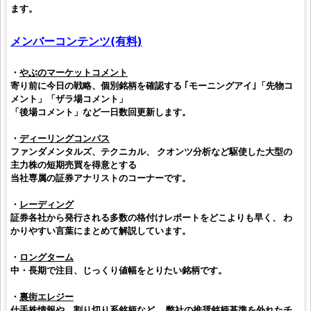
ます。
メンバーコンテンツ(有料)
・
やぶのマーケットコメント
寄り前に今日の戦略、個別
銘柄
を確認する ｢モーニングアイ｣「先物コ
メント」「ザラ場コメント」
「後場コメント」など一日数回更新します。
・
ディーリングコンパス
ファンダメンタルズ、テクニカル、
クオンツ分析
など駆使した大型の
主力株
の短期売買を得意とする
当社専属の証券アナリストのコーナーです。
・
レーディング
証券各社から発行される多数の格付けレポートをどこよりも早く、 わ
かりやすい言葉にまとめて解説しています。
・
ロングターム
中・長期で注目、じっくり値幅をとりたい
銘柄
です。
・
裏街エレジー
仕手株
情報や、割り切り系
銘柄
など、 弊社の
推奨銘柄
基準を外れたチ