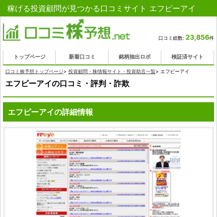
稼げる投資顧問が見つかる口コミサイト エフピーアイ
23,856
口コミ総数:
件
トップページ
新着口コミ
銘柄抽出ロボ
検証済サイト
口コミ株予想トップページ
>
投資顧問・株情報サイト・投資助言一覧
>
エフピーアイ
エフピーアイの口コミ・評判・詐欺
エフピーアイの詳細情報