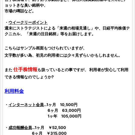
ョットきな臭い
銘柄
や、
市場の噂話など。
・
ウイークリーポイント
週末にストラテジストによる「来週の相場見通し」や、
日経平均株価
テ
クニカル、 「来週の注目
銘柄
」等をお届けします。
こちらはサンプル画面もつけられていますが、
文字数が多い為、初見の利用者には少々見ずらいかもしれません。
仕手株情報
また
も扱っているとの事ですが、 利用者が安心して利用
できる情報なのでしょうか?
利用料金
・
インターネット会員
…1ヶ月 10,500円
6ヶ月 63,000円
1ヶ年 105,000円
・
成功報酬会員
…1ヶ月 ￥52,500
6ヶ月 ￥315,000