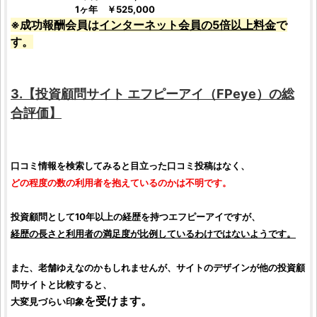
1ヶ年 ￥525,000
※成功報酬会員は
インターネット会員の5倍以上料金
で
す。
3.【
投資顧問サイト
エフピーアイ
（
FPeye
）の総
合
評価
】
口コミ
情報を検索してみると目立った
口コミ
投稿はなく、
どの程度の数の利用者を抱えているのかは不明です。
投資顧問
として10年以上の経歴を持つ
エフピーアイ
ですが、
経歴の長さと利用者の満足度が比例しているわけではないようです。
また、老舗ゆえなのかもしれませんが、サイトのデザインが他の
投資顧
問サイト
と比較すると、
を受けます。
大変見づらい印象