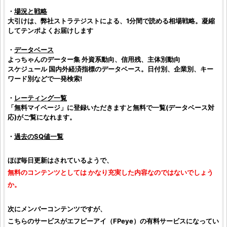
・
場況と戦略
大引けは、弊社ストラテジストによる、1分間で読める相場戦略。凝縮
してテンポよくお届けします
・
データベース
よっちゃんのデーター集 外資系動向、信用残、主体別動向
スケジュール 国内外経済指標のデータベース。日付別、企業別、キー
ワード別などで一発検索!
・
レーティング一覧
「無料マイページ」に登録いただきますと無料で一覧(データベース対
応)がご覧になれます。
・
過去のSQ値一覧
ほぼ毎日更新はされているようで、
無料のコンテンツとしては かなり充実した内容なのではないでしょう
か。
次にメンバーコンテンツですが、
こちらのサービスが
エフピーアイ
（
FPeye
）の有料サービスになってい