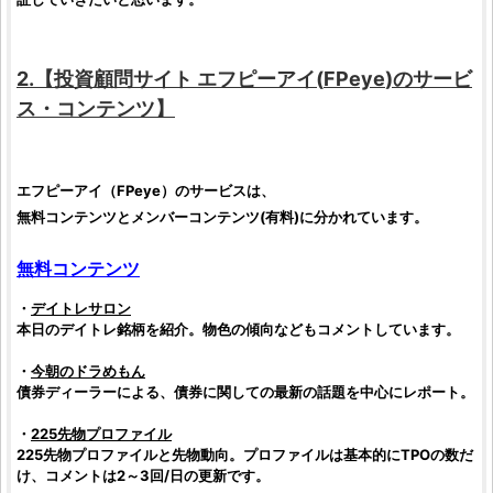
2.【
投資顧問サイト
エフピーアイ
(
FPeye
)のサービ
ス・コンテンツ】
エフピーアイ
（
FPeye
）のサービスは、
無料コンテンツとメンバーコンテンツ(有料)に分かれています。
無料コンテンツ
・
デイトレサロン
本日のデイトレ
銘柄
を紹介。物色の傾向などもコメントしています。
・
今朝のドラめもん
債券ディーラーによる、債券に関しての最新の話題を中心にレポート。
・
225先物
プロファイル
225先物
プロファイルと先物動向。プロファイルは基本的にTPOの数だ
け、コメントは2～3回/日の更新です。