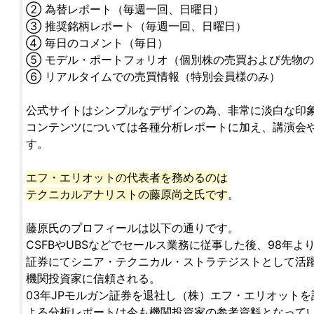
② 為替レポート（毎週一回、日曜日）
③ 推奨銘柄レポート（毎週一回、日曜日）
④ 毎日のコメント（毎日）
⑤ モデル・ポートフォリオ（個別株の売買および先物
⑥ リアルタイムでの売買情報（特別会員様のみ）
公式サイトはシンプルなデザインの為、非常に淡白な印
コンテンツについては各種分析レポートに加え、講演会
す。
エフ・エリオットの代表者を務めるのは
テクニカルアナリストの藤原尚之氏です
。
藤原氏のプロフィールは以下の通りです。
CSFBやUBSなどでセールス業務に従事した後、98年より
証券にてシニア・テクニカル・ストラテジストとして活
機関投資家に信頼される。
03年JPモルガン証券を退社し（株）エフ・エリオット
よる分析レポートは今も機関投資家の参考資料となって