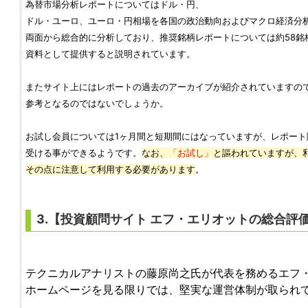
為替市場分析レポートについてはドル・円、
ドル・ユーロ、ユーロ・円相場を各国の政治動向およびマクロ経済分
両面から総合的に分析しており、推奨銘柄レポートについては約58銘
資料として提供すると説明されています。
またサイト上にはレポートの過去のアーカイブが紹介されていますの
参考となるのではないでしょうか。
お試し会員については1ヶ月間と短期間にはなっていますが、レポート
受ける事ができるようです。
なお、
「お試し」
と謳われていますが、
その点に注意して利用する必要があります
。
3.【
投資顧問サイト
エフ・エリオット
の総合評
テクニカルアナリストの藤原尚之氏が代表を務めるエフ
ホームページを見る限りでは、堅実な運営体制が取られ