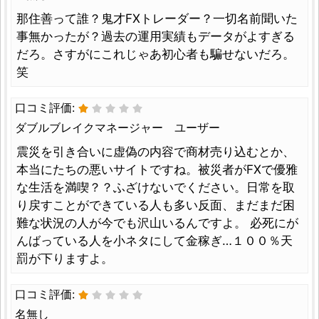
那住善って誰？鬼才FXトレーダー？一切名前聞いた
事無かったが？過去の運用実績もデータがよすぎる
だろ。さすがにこれじゃあ初心者も騙せないだろ。
笑
口コミ評価:
ダブルブレイクマネージャー ユーザー
震災を引き合いに虚偽の内容で商材売り込むとか、
本当にたちの悪いサイトですね。被災者がFXで優雅
な生活を満喫？？ふざけないでください。日常を取
り戻すことができている人も多い反面、まだまだ困
難な状況の人が今でも沢山いるんですよ。 必死にが
んばっている人を小ネタにして金稼ぎ…１００％天
罰が下りますよ。
口コミ評価:
名無し