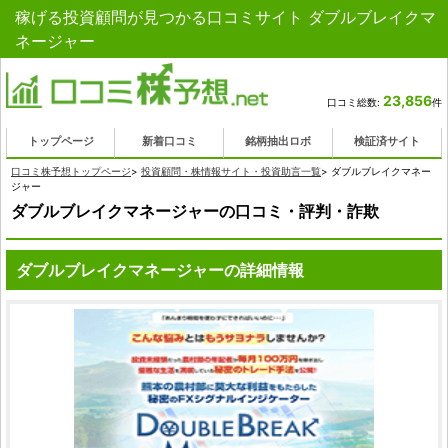
稼げる投資顧問が見つかる口コミサイト ダブルブレイクマ
ネージャー
23,856
口コミ総数:
件
トップページ
新着口コミ
銘柄抽出ロボ
検証済サイト
口コミ株予想トップページ
>
投資顧問・株情報サイト・投資助言一覧
>
ダブルブレイクマネー
ジャー
ダブルブレイクマネージャーの口コミ・評判・詐欺
ダブルブレイクマネージャーの詳細情報