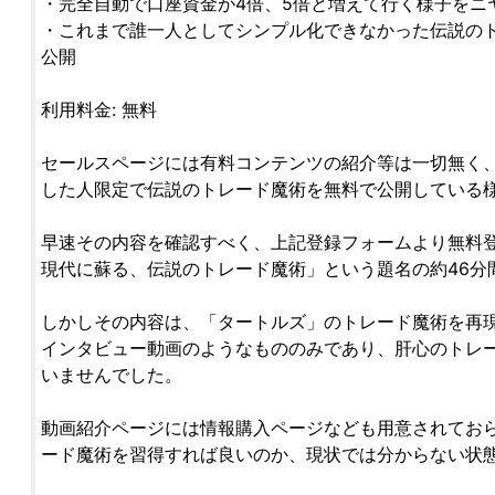
・完全自動で口座資金が4倍、5倍と増えて行く様子をニ
・これまで誰一人としてシンプル化できなかった伝説の
公開
利用料金: 無料
セールスページには有料コンテンツの紹介等は一切無く
した人限定で伝説のトレード魔術を無料で公開している
早速その内容を確認すべく、上記登録フォームより無料登
現代に蘇る、伝説のトレード魔術」という題名の約46分
しかしその内容は、「タートルズ」のトレード魔術を再
インタビュー動画のようなもののみであり、肝心のトレ
いませんでした。
動画紹介ページには情報購入ページなども用意されてお
ード魔術を習得すれば良いのか、現状では分からない状