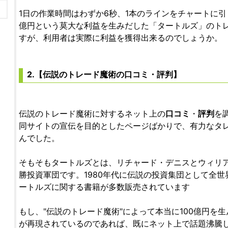
1日の作業時間はわずか6秒、1本のラインをチャートに引
億円という莫大な利益を生みだした「タートルズ」のト
すが、利用者は実際に利益を獲得出来るのでしょうか。
2.【伝説のトレード魔術の口コミ・評判】
伝説のトレード魔術に対するネット上の
口コミ
・
評判
を
同サイトの宣伝を目的としたページばかりで、有力なタレ
んでした。
そもそもタートルズとは、リチャード・デニスとウィリ
勝投資軍団です。1980年代に伝説の投資集団として全
ートルズに関する書籍が多数販売されています
もし、"伝説のトレード魔術"によって本当に100億円を
が再現されているのであれば、既にネット上で話題沸騰