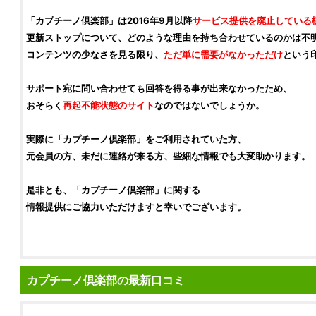
「
カプチーノ倶楽部
」は2016年9月以降
サービス提供を廃止している
更新ストップについて、どのような理由を持ち合わせているのかは不
コンテンツの少なさを見る限り、
ただ単に需要がなかっただけ
という
サポート宛に問い合わせても回答を得る事が出来なかったため、
おそらく
再起不能状態のサイト
なのではないでしょうか。
実際に「
カプチーノ倶楽部
」をご利用されていた方、
元会員の方、未だに連絡が来る方、些細な情報でも大変助かります。
是非とも、「
カプチーノ倶楽部
」に関する
情報提供にご協力いただけますと幸いでございます。
カプチーノ倶楽部の最新口コミ