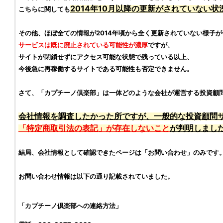
2014年10月以降の更新がされていない状
こちらに関しても
その他、ほぼ全ての情報が2014年頃から全く更新されていない様子が
サービスは既に廃止されている可能性が濃厚
ですが、
サイトが閉鎖せずにアクセス可能な状態で残っている以上、
今後急に再稼働するサイトである可能性も否定できません。
さて、「
カプチーノ倶楽部
」は一体どのような会社が運営する
投資顧
会社情報を
調査
したかった所ですが、一般的な
投資顧問
「特定商取引法の表記」が存在しないこと
が判明しまし
結局、会社情報として確認できたページは「お問い合わせ」のみです
お問い合わせ情報は以下の通り記載されていました。
「
カプチーノ倶楽部
への連絡方法」