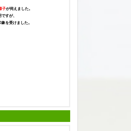
様子
が伺えました。
明ですが、
印象を受けました。