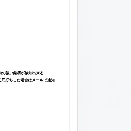
動の強い
銘柄
が検知出来る
て底打ちした場合はメールで通知
】