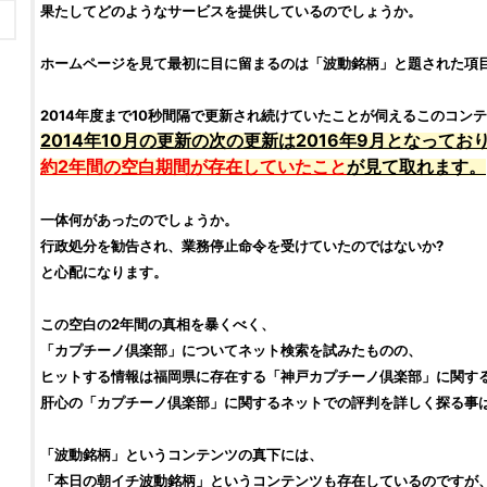
果たしてどのようなサービスを提供しているのでしょうか。
ホームページを見て最初に目に留まるのは「波動
銘柄
」と題された項
2014年度まで10秒間隔で更新され続けていたことが伺えるこのコン
2014年10月の更新の次の更新は2016年9月となってお
約2年間の空白期間が存在していたこと
が見て取れます。
一体何があったのでしょうか。
行政処分を勧告され、業務停止命令を受けていたのではないか?
と心配になります。
この空白の2年間の真相を暴くべく、
「
カプチーノ倶楽部
」についてネット検索を試みたものの、
ヒットする情報は福岡県に存在する「神戸
カプチーノ倶楽部
」に関す
肝心の「
カプチーノ倶楽部
」に関するネットでの
評判
を詳しく探る事
「波動
銘柄
」というコンテンツの真下には、
「本日の朝イチ波動
銘柄
」というコンテンツも存在しているのですが