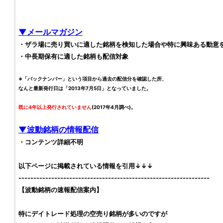
▼メールマガジン
・ザラ場に売り買いに適した
銘柄
を検知した場合や特に興味ある動意
・中長期保有に適した
銘柄
も配信対象
※「バックナンバー」という項目から過去の配信分を確認した所、
なんと最新発行日は「2013年7月5日」となっていました。
既に4年以上発行されていません
(2017年4月調べ)。
▼波動
銘柄
の情報配信
・コンテンツ詳細不明
以下ページに掲載されている情報を引用↓↓↓
----------------------------------------------------------------
【波動
銘柄
の速報配信案内】
特にデイトレード処理の空売り
銘柄
が多いのですが