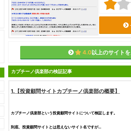
4.0
以上のサイトを
カプチーノ倶楽部の検証記事
1.【
投資顧問サイト
カプチーノ倶楽部
の概要】
カプチーノ倶楽部
という
投資顧問サイト
について
検証
します。
到底、
投資顧問サイト
とは思えないサイト名ですが…