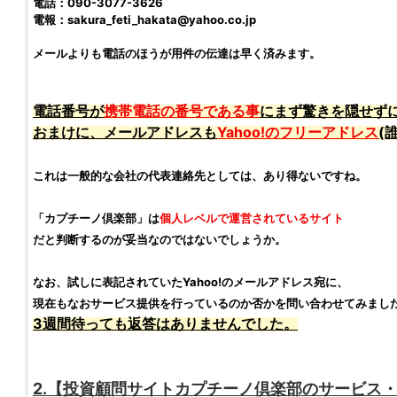
電話：090-3077-3626
電報：
sakura_feti_hakata@yahoo.co.jp
メールよりも電話のほうが用件の伝達は早く済みます。
電話番号が
携帯電話の番号である事
にまず驚きを隠せず
おまけに、メールアドレスも
Yahoo!のフリーアドレス
(
これは一般的な会社の代表連絡先としては、あり得ないですね。
「
カプチーノ倶楽部
」は
個人レベルで運営されているサイト
だと判断するのが妥当なのではないでしょうか。
なお、試しに表記されていたYahoo!のメールアドレス宛に、
現在もなおサービス提供を行っているのか否かを問い合わせてみまし
3週間待っても返答はありませんでした。
2.【
投資顧問サイト
カプチーノ倶楽部
のサービス