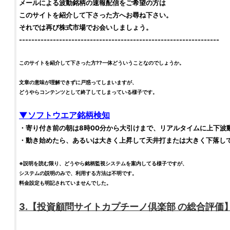
メールによる波動
銘柄
の速報配信をご希望の方は
このサイトを紹介して下さった方へお尋ね下さい。
それでは再び
株式市場
でお会いしましょう。
-----------------------------------------------------------------
このサイトを紹介して下さった方??一体どういうことなのでしょうか。
文章の意味が理解できずに戸惑ってしまいますが、
どうやらコンテンツとして終了してしまっている様子です。
▼ソフトウエア
銘柄
検知
・寄り付き前の朝は8時00分から大引けまで、リアルタイムに上下波
・動き始めたら、あるいは大きく上昇して天井打または大きく下落し
※説明を読む限り、どうやら
銘柄
監視システムを案内してる様子ですが、
システムの説明のみで、利用する方法は不明です。
料金設定も明記されていませんでした。
3.【
投資顧問サイト
カプチーノ倶楽部
の総合
評価