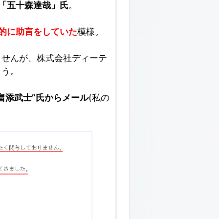
「五十森達哉」氏
。
的に助言をしていた
模様。
ませんが、株式会社ディーテ
ょう。
畠添武士”氏からメール
(私の