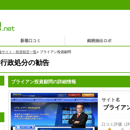
新着口コミ
銘柄抽出ロボ
報サイト・投資助言一覧
>
ブライアン投資顧問
行政処分の勧告
ブライアン投資顧問の詳細情報
サイト名
ブライア
口コミ評価（評