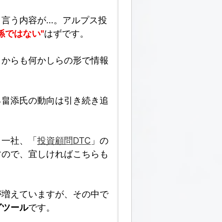
と言う内容が…。アルプス投
係ではない"
はずです。
とからも何かしらの形で情報
る畠添氏の動向は引き続き追
う一社、「
投資顧問DTC
」の
すので、宜しければこちらも
が増えていますが、その中で
グツール
です。