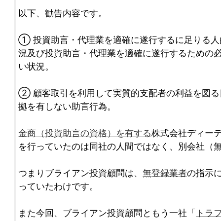
以下、勧告内容です。
① 投資助言・代理業を適確に遂行するに足りる人
況及び投資助言・代理業を適確に遂行するための
い状況。
② 顧客取引を利用して実質的支配者の利益を図る
拠を有しない助言行為。
金商（投資助言の資格）を有する
株式会社ディー
を行っていたのは同社の人間ではなく、別会社（
つまりブライアン投資顧問は、
無登録業者
の指示
っていたわけです。
また今回、ブライアン投資顧問ともう一社「
トラ