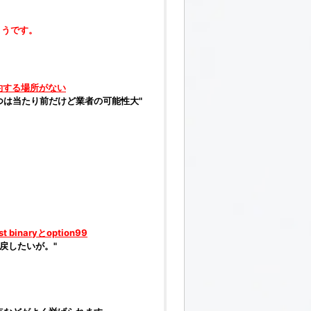
ようです。
約する場所がない
つは当たり前だけど業者の可能性大"
st binaryとoption99
り戻したいが。"