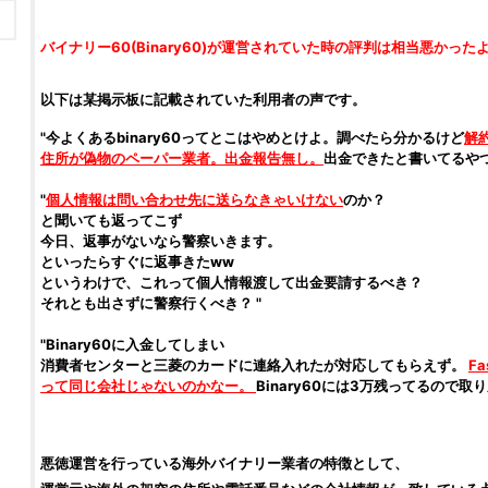
バイナリー60
(
Binary60
)が運営されていた時の評判は相当悪かった
以下は某掲示板に記載されていた利用者の声です。
"今よくあるbinary60ってとこはやめとけよ。調べたら分かるけど
解
住所が偽物のペーパー業者。出金報告無し。
出金できたと書いてるや
"
個人情報は問い合わせ先に送らなきゃいけない
のか？
と聞いても返ってこず
今日、返事がないなら警察いきます。
といったらすぐに返事きたww
というわけで、これって個人情報渡して出金要請するべき？
それとも出さずに警察行くべき？ "
"Binary60に入金してしまい
消費者センターと三菱のカードに連絡入れたが対応してもらえず。
Fa
って同じ会社じゃないのかなー。
Binary60には3万残ってるので取
悪徳運営を行っている海外バイナリー業者の特徴として、