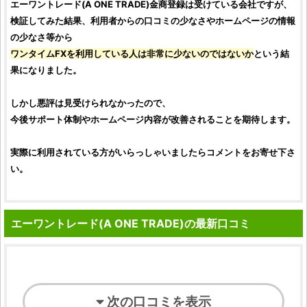
エーワントレード
(
A ONE TRADE
)
金商
登録は受けている会社ですが、
検証
してみた結果、利用者からの
口コミ
の少なさやホームページの情報
の少なさ等から
ワンタイムFX
を利用している人は非常に少ないのではないか
という結
果になりました。
しかし
悪評
は見受けられなかったので、
今後サポート体制やホームページ内容が改善されることを期待します。
実際に利用されている方がいらっしゃいましたらコメントをお寄せ下さ
い。
エーワントレード(A ONE TRADE)の最新口コミ
次の口コミを表示