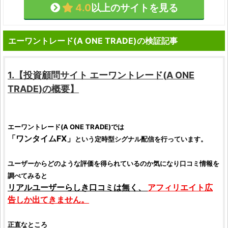
4.0
以上のサイトを見る
エーワントレード(A ONE TRADE)の検証記事
1.【
投資顧問サイト
エーワントレード
(
A ONE
TRADE
)の概要】
エーワントレード
(
A ONE TRADE
)では
「
ワンタイムFX
」
という定時型シグナル配信を行っています。
ユーザーからどのような
評価
を得られているのか気になり
口コミ
情報を
調べてみると
リアルユーザーらしき
口コミ
は無く、
アフィリエイト広
告しか出てきません。
正直なところ