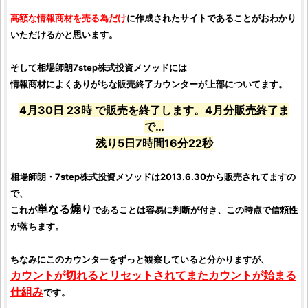
高額な情報商材を売る為だけ
に作成されたサイトであることがおわかり
いただけるかと思います。
そして
相場師朗7step株式投資メソッド
には
情報商材によくありがちな販売終了カウンターが上部についてます。
4月30日 23時 で販売を終了します。4月分販売終了ま
で…
残り5日7時間16分22秒
相場師朗・7step株式投資メソッドは2013.6.30から販売されてますの
で、
単なる煽り
これが
であることは容易に判断が付き、この時点で信頼性
が落ちます。
ちなみにこのカウンターをずっと観察していると分かりますが、
カウントが切れるとリセットされてまたカウントが始まる
仕組み
です。