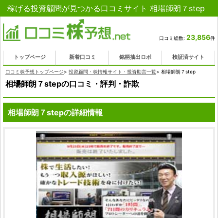
稼げる投資顧問が見つかる口コミサイト 相場師朗７step
23,856
口コミ総数:
件
トップページ
新着口コミ
銘柄抽出ロボ
検証済サイト
口コミ株予想トップページ
>
投資顧問・株情報サイト・投資助言一覧
>
相場師朗７step
相場師朗７stepの口コミ・評判・詐欺
相場師朗７stepの詳細情報