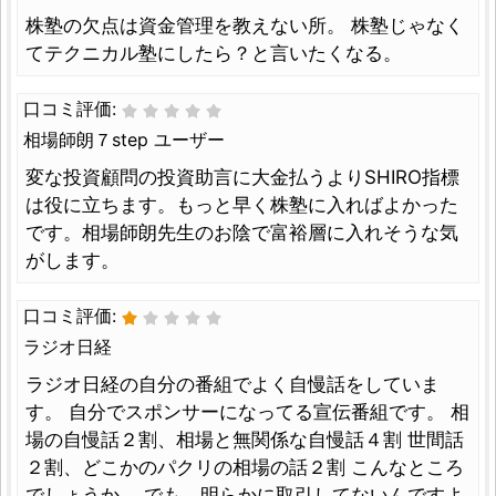
株塾の欠点は資金管理を教えない所。 株塾じゃなく
てテクニカル塾にしたら？と言いたくなる。
口コミ評価:
相場師朗７step ユーザー
変な投資顧問の投資助言に大金払うよりSHIRO指標
は役に立ちます。もっと早く株塾に入ればよかった
です。相場師朗先生のお陰で富裕層に入れそうな気
がします。
口コミ評価:
ラジオ日経
ラジオ日経の自分の番組でよく自慢話をしていま
す。 自分でスポンサーになってる宣伝番組です。 相
場の自慢話２割、相場と無関係な自慢話４割 世間話
２割、どこかのパクリの相場の話２割 こんなところ
でしょうか。 でも、明らかに取引してないんですよ