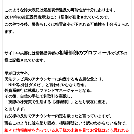
このような誇大表記は景品表示違反の可能性が十分にあります。
2014年の改正景品表示法により罰則が強化されているので、
この件で今後、警告もしくは措置命令が下される可能性も十分考えられ
ます。
相場師朗のプロフィール
サイト中央部には情報提供者の
が以下の
様に記載されています。
早稲田大学卒。
民法テレビ局のアナウンサーに内定するも古風な父より、
「NHK以外はダメだ!」と言われやむなく断念。
外資系銀行に就職しファンドマネージャーとなる。
その後、自信の手法で株取引を実践し、
「実際の株売買で生活する【相場師】」となり現在に至る。
とあります。
お父様の反対でアナウンサー内定を蹴ったと言っていますが、
現在このように嘘を塗り固め、相場師朗という訳のわからない名前で、
細々と情報商材を売っている息子様の末路を見てお父様はどう思われる