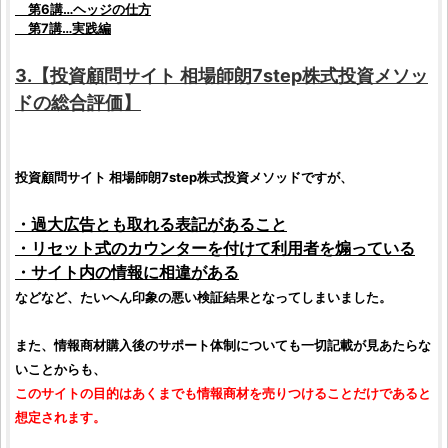
第6講…ヘッジの仕方
第7講…実践編
3.【
投資顧問サイト
相場師朗7step株式投資メソッ
ド
の総合
評価
】
投資顧問サイト
相場師朗7step株式投資メソッド
ですが、
・過大広告とも取れる表記があること
・リセット式のカウンターを付けて利用者を煽っている
・サイト内の情報に相違がある
などなど、たいへん印象の悪い
検証
結果となってしまいました。
また、情報商材購入後のサポート体制についても一切記載が見あたらな
いことからも、
このサイトの目的はあくまでも情報商材を売りつけることだけであると
想定されます。