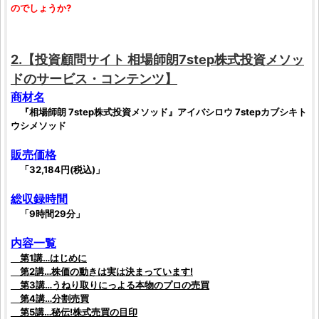
のでしょうか?
2.【
投資顧問サイト
相場師朗7step株式投資メソッ
ド
のサービス・コンテンツ】
商材名
『相場師朗 7step株式投資メソッド』アイバシロウ 7stepカブシキト
ウシメソッド
販売価格
「32,184円(税込)」
総収録時間
「9時間29分」
内容一覧
第1講…はじめに
第2講…株価の動きは実は決まっています!
第3講…うねり取りにっよる本物のプロの売買
第4講…分割売買
第5講…秘伝!株式売買の目印