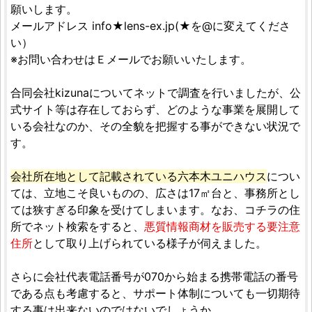
願いします。
メールアドレス info★lens-ex.jp(★を@に変えてくださ
い）
※お問い合わせはＥメールでお願いいたします。
合同会社kizunaについてネットで調査を行いましたが、公
式サイト等は存在しておらず、どのような事業を展開して
いる会社なのか、その全貌を把握する事ができない状況で
す。
会社所在地として記載されている六本木ユニハウス
につい
ては、立地こそ良いものの、広さは17㎡台と、事務所とし
ては狭すぎる印象を受けてしまいます。なお、コチラの住
所でネット検索をすると、
悪質情報商材を販売する要注意
住所
として取り上げられている様子が伺えました。
さらに会社代表電話番号が070から始まる携帯電話の番号
である点も考慮すると、サポート体制についても一切期待
する事は出来ないのではないでしょうか。