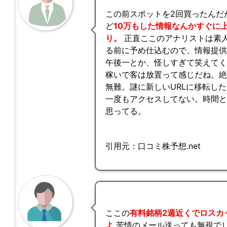
この前スポットを2回買ったんだ
ど
10万もした情報なんかすぐに
り。
正直ここのアナリストは素
る前に予め仕込むので、情報提供
午後一とか、怪しすぎて笑えて
稼いで客は放置って感じだね。
無難。謎に新しいURLに移転し
一度もアクセスしてない。時間
思ってる。
引用元：口コミ株予想.net
ここの
有料銘柄2週近くでロスカ
よ
苦情のメール送っても無視で