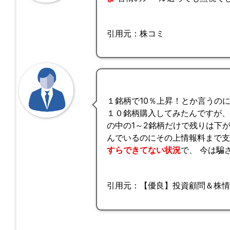
引用元：株コミ
１銘柄で10％上昇！とか言うの
１０銘柄購入してみたんですが、
の中の1～2銘柄だけで残りは下
んでいるのにその上情報料まで
すらできてない状況
で、 今は騙
引用元：【優良】投資顧問＆株