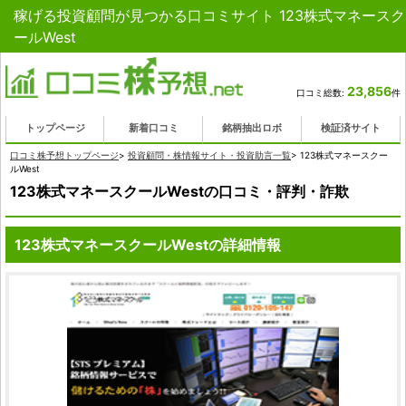
稼げる投資顧問が見つかる口コミサイト 123株式マネースク
ールWest
23,856
口コミ総数:
件
トップページ
新着口コミ
銘柄抽出ロボ
検証済サイト
口コミ株予想トップページ
>
投資顧問・株情報サイト・投資助言一覧
>
123株式マネースクー
ルWest
123株式マネースクールWestの口コミ・評判・詐欺
123株式マネースクールWestの詳細情報